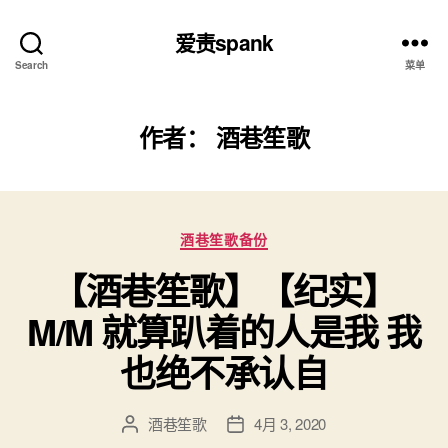
爱责spank
Search
菜单
作者：
酒巷笙歌
分
酒巷笙歌备份
类
【酒巷笙歌】【纪实】
M/M 就算趴着的人是我 我
也绝不承认自
酒巷笙歌
4月 3, 2020
文
发
章
布