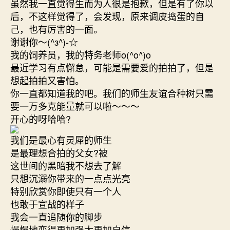
虽然我一直觉得生而为人很是抱歉，但是有了你以
后，不这样觉得了，会发现，原来调皮捣蛋的自
己，也有厉害的一面。
谢谢你～(^з^)-☆
我的饲养员，我的特务老师o(^o^)o
最近学习有点懈怠，可能是需要爱的拍拍了，但是
想起拍拍又害怕。
你一直都知道我的吧。我们的师生友谊合种树只需
要一万多克能量就可以啦～～～
开心的呀哈哈?
我们是最心有灵犀的师生
是最理想合拍的父女?被
这世间的黑暗我不想去了解
只想沉溺你带来的一点点光亮
特别欣赏你即使只有一个人
也敢于宣战的样子
我会一直追随你的脚步
慢慢地变得更加强大更加自信