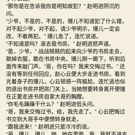
“那你是在告诉我你是明知故犯？” 赵明进阴沉的
问。
“少爷，不是的，不是的，珊儿不知道犯了什么错，
对不起少爷，对不起，请少爷明示，珊儿一定会
改，不敢再犯。” 珊儿急了，连忙说道。
“不知道是吗？滚去我书房。” 赵明进怒声道。
“是，少爷。” 战战兢兢的起来向少爷的书房走去，
脱掉衣服，跪在书房中央。珊儿刚一跪下，听到后
面传来敲门声。“哥，你在吗？我来交悔过书。” 还
没有等到任何回应，赵心云便大步走进书房。看到
光着身子的珊儿，心云顿感一阵尴尬。连忙逃也似
的退出书房并把房门关上。当她想要转身离开便撞
在正要走进书房自家大哥的胸膛。
“你毛毛躁躁干什么？” 赵明进低头问。
“哥，我来交悔过书，给，我先走了。” 心云把悔过
书交到大哥手中便想转身就走。
“跟我进来！“ 赵明进只是冷冷的说。
“哥，珊儿，珊儿，她，她在里面，我，我就不进去