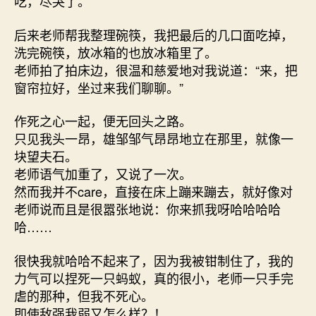
吃，尽哭了。
后来老师帮我整理碗筷，我把最后的几口面吃掉，
洗完碗筷，放冰箱的也放冰箱里了。
老师拍了拍床边，很温和慈爱地对我说道：“来，把
窗帘拉好，坐过来我们聊聊。”
作死之心一起，便无回头之路。
只见我头一昂，雄邹邹气昂昂地立在那里，就像一
块望夫石。
老师语气加重了，又说了一次。
然而我并不care，直接在床上蹦来蹦去，就好像对
老师说而且是很嚣张地说：你来抓我呀哈哈哈哈
哈……
很快我就哈哈不起来了，因为我被钳制住了，我的
力气可以捏死一只蚂蚁，真的很小，老师一只手完
虐的那种，但我不死心。
即使敌强我弱又怎么样？！