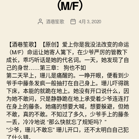
（M/F）
酒巷笙歌
4月 3, 2020
文
发
章
布
作
日
者
期
【酒巷笙歌】【原创】爱上你是我没法改变的命运
（M/F）命运让她寄人篱下，在少爷严厉的管教下
成长，乖巧听话是她的代名词。一天，她发现了自
己的身世……第三章： 狗也不如
第二天早上，珊儿是痛醒的。一睁开眼，便看到少
爷手中藤条发疯一般抽打在自己身上。珊儿吓得跳
下床，本能的就跪在地上。她没有开口说什么，因
为她不敢问，只是静静跪在地上承受着少爷连连打
在身上的藤条。她痛的想要大喊，想要躲避，但她
不敢，真的不敢。不知过了多久，少爷手上的藤条
一丢，冷冷地说 “那么快就忘了规矩吗？”
“少爷，珊儿不敢忘” 珊儿开口，还不太明白自己犯
了什么错。