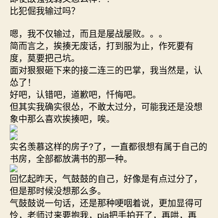
比犯倔我输过吗？
嗯，我不仅输过，而且是屡战屡败。。。
简而言之，挨揍无废话，打到服为止，作死要有
度，莫要把己坑。
面对狠狠砸下来的接二连三的巴掌，我当然是，认
怂了！
好吧，认错吧，道歉吧，忏悔吧。
但其实我确实很怂，不敢太过分，可能我还是没想
象中那么喜欢挨揍吧，唉。
实名羡慕这样的房子?了，一直都很想有属于自己的
书房，全部都放满书的那一种。
回忆起昨天，气鼓鼓的自己，好像是有点过分了，
但是那时候没想那么多。
气鼓鼓说一句话，还是那种哽咽着说，更加显得可
怜，老师过来要抱我，pia把手拍开了，再哄，再