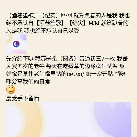
作
日
者
期
【酒巷笙歌】【纪实】M/M 就算趴着的人是我 我也
绝不承认自【酒巷笙歌】【纪实】M/M 就算趴着的
人是我 我也绝不承认自己是受!
先介绍下叭 我苏墨染（圈名）苦逼初三?一枚 我哥
大我五岁的老牛 每天在吃嫩草的边缘疯狂试探 啊
好像是草往老牛嘴里钻的(๑•̌.•̑๑)ˀ̣ 第一次开贴 悄咪
咪分享我们的日常
度受手下留情