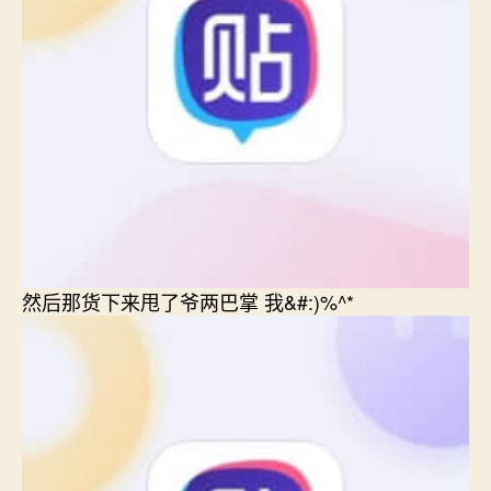
然后那货下来甩了爷两巴掌 我&#:)%^*