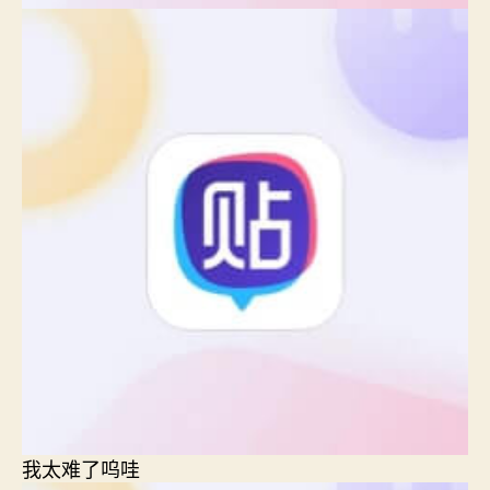
我太难了呜哇