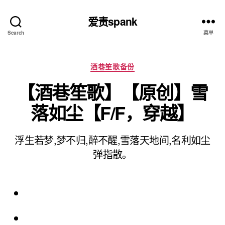
爱责spank
Search
菜单
分
酒巷笙歌备份
类
【酒巷笙歌】【原创】雪
落如尘【F/F，穿越】
浮生若梦,梦不归,醉不醒,雪落天地间,名利如尘
弹指散。