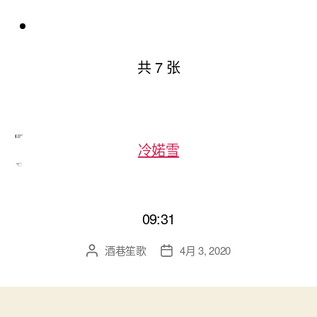
共 7 张
冷婼雪
09:31
酒巷笙歌
4月 3, 2020
文
发
章
布
作
日
者
期