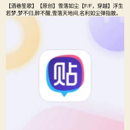
【酒巷笙歌】【原创】雪落如尘【F/F，穿越】浮生
若梦,梦不归,醉不醒,雪落天地间,名利如尘弹指散。