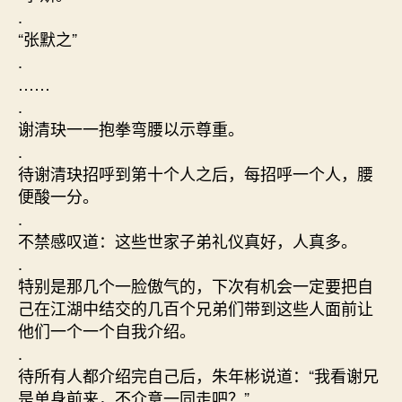
.
“张默之”
.
……
.
谢清玦一一抱拳弯腰以示尊重。
.
待谢清玦招呼到第十个人之后，每招呼一个人，腰
便酸一分。
.
不禁感叹道：这些世家子弟礼仪真好，人真多。
.
特别是那几个一脸傲气的，下次有机会一定要把自
己在江湖中结交的几百个兄弟们带到这些人面前让
他们一个一个自我介绍。
.
待所有人都介绍完自己后，朱年彬说道：“我看谢兄
是单身前来，不介意一同走吧？”