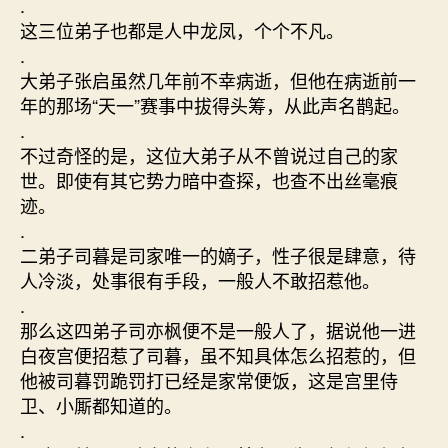
.
这三位弟子也都是人中龙凤，个个不凡。
.
大弟子张启虽然几年前不幸病逝，但他在病逝前一
年的那场“天一”赛事中拔得头筹，从此声名鹊起。
.
不过奇怪的是，这位大弟子从不曾说过自己的家
世。即使有其它势力暗中查探，也查不出丝毫痕
迹。
.
二弟子司暮是司家唯一的嫡子，性子很是肆意，待
人冷淡，处事很有手段，一般人不敢招惹他。
.
那么这四弟子司亦枫便不是一般人了，据说他一进
白夜宫便招惹了司暮，虽不知具体怎么招惹的，但
他被司暮罚跪罚打已经是家常便饭，这是宫里侍
卫、小厮都知道的。
.