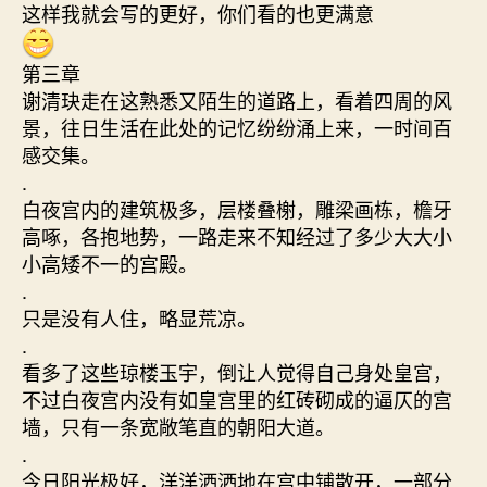
这样我就会写的更好，你们看的也更满意
第三章
谢清玦走在这熟悉又陌生的道路上，看着四周的风
景，往日生活在此处的记忆纷纷涌上来，一时间百
感交集。
.
白夜宫内的建筑极多，层楼叠榭，雕梁画栋，檐牙
高啄，各抱地势，一路走来不知经过了多少大大小
小高矮不一的宫殿。
.
只是没有人住，略显荒凉。
.
看多了这些琼楼玉宇，倒让人觉得自己身处皇宫，
不过白夜宫内没有如皇宫里的红砖砌成的逼仄的宫
墙，只有一条宽敞笔直的朝阳大道。
.
今日阳光极好，洋洋洒洒地在宫中铺散开，一部分