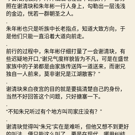
照在谢清玦和朱年彬一行人身上，勾勒出一层浅浅
的金边，恍若一群朝圣之人。
.
朱年彬也只是听族中长老指点，知道大致方向，于
是他们只能一直沿着大道向前走。
.
前行的过程中，朱年彬仔细打量了一会谢清玦，有
些迟疑地开口,“谢兄气度样貌皆为不凡，可是在盛世
家族中的子弟都是由家族传送阵一道送来，而谢兄
独自一人前来，莫非谢兄是江湖散客？”
.
谢清玦来白夜宫的目的就是要搞清楚自己的身份，
当然不好回答这个问题，只好搪塞一下。
.
“不知朱兄听过有个地方叫司家庄没有？”
.
谢清玦觉得叫“朱兄”实在是难听，但他又想不到更好
的叫法，便只能这么叫了，要是在现代，哪用纠结