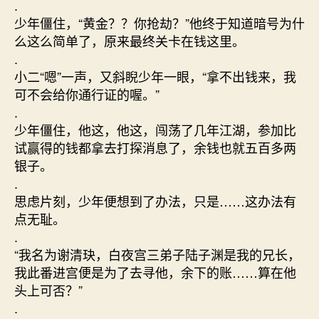
.
少年僵住，“黄金？？你抢劫？”他终于知道暗号为什
么这么简单了，原来最终关卡在钱这里。
.
小二“嗯”一声，又斜睨少年一眼，“拿不出钱来，我
可不会给你通行证的喔。”
.
少年僵住，他这，他这，闯荡了几年江湖，参加比
试赢得的钱都拿去打探消息了，余钱也就五百多两
银子。
.
思虑片刻，少年便想到了办法，只是……这办法有
点无耻。
.
“我名为谢清玦，白夜宫三弟子陆子渊是我的兄长，
我此番进宫便是为了去寻他，余下的账……算在他
头上可否？”
.