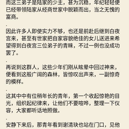
而这三弟子是陆家的少主，甚为沉稳，年纪轻轻便
已经带领陆家从经商世家中脱颖而出，当之无愧的
富商。
.
因此许多人即使实力不够，也还是前赴后继到白夜
宫来，甚至有世家把自家容貌绝佳的女儿送进来希
望得到白夜宫三位弟子的青睐，不过一例也没成功
罢了。
.
再说到这群人，这些少年们刚从眩晕中回过神来，
便看到这般广阔的森林，皆惊叹出声来，一副惊奇
的模样。
.
这其中中有位稍年长的青年，第一个收起惊艳的目
光，组织起纪律来，让他们不要喧哗，整理一下仪
容，大家都听话地照做。
.
安静下来后，那青年看到谢清玦也站在门口，见他