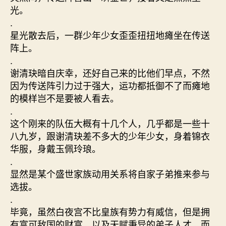
光。
.
星光散去后，一群少年少女歪歪扭扭地瘫坐在传送
阵上。
.
谢清玦暗自庆幸，还好自己来的比他们早点，不然
因为传送阵引力过于强大，运功都抵御不了而瘫地
的模样岂不是要被人看去。
.
这个刚来的队伍大概有十几个人，几乎都是一些十
八九岁，跟谢清玦差不多大的少年少女，身着锦衣
华服，身戴玉佩玲琅。
.
显然是某个盛世家族动用关系将自家子弟推来参与
选拔。
.
毕竟，虽然白夜宫不比皇族有势力有威信，但是拥
有富可敌国的财富，以及天赋秉异的弟子人才，而