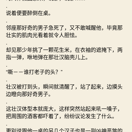
.
说着便要醉倒在桌。
.
邻座那好奇的男子急死了，又不敢喊醒他，毕竟那
壮实的肌肉光看着就令人胆怯。
.
却见那少年挑了一颗花生米，在衣袖的遮掩下，两
指一弹，咻地弹在那壮汉脑壳儿上。
.
“嘶－－谁打老子的头？”
.
壮汉被打到头，瞬间就清醒了，站了起来，边摸头
边瞪向那好奇男子。
.
这壮汉体型本就庞大，这样突然站起来吼一嗓子，
把周围的酒客都吓着了，纷纷议论发生了什么。
.
更别说跟他一桌的另几个汉子也是一副凶神恶煞的