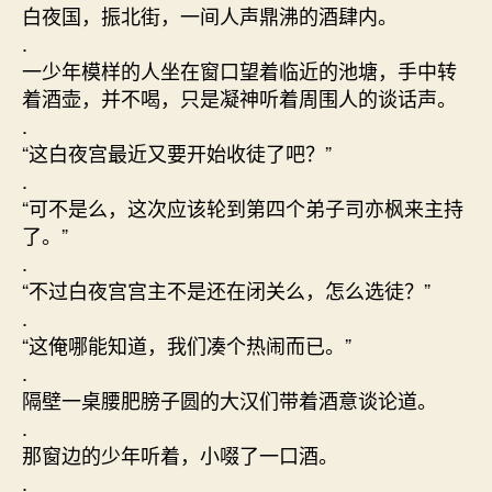
白夜国，振北街，一间人声鼎沸的酒肆内。
.
一少年模样的人坐在窗口望着临近的池塘，手中转
着酒壶，并不喝，只是凝神听着周围人的谈话声。
.
“这白夜宫最近又要开始收徒了吧？”
.
“可不是么，这次应该轮到第四个弟子司亦枫来主持
了。”
.
“不过白夜宫宫主不是还在闭关么，怎么选徒？”
.
“这俺哪能知道，我们凑个热闹而已。”
.
隔壁一桌腰肥膀子圆的大汉们带着酒意谈论道。
.
那窗边的少年听着，小啜了一口酒。
.