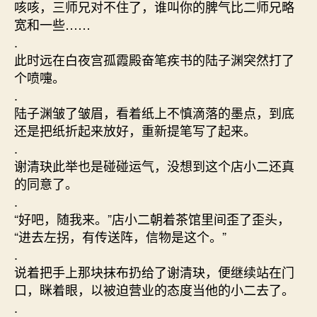
咳咳，三师兄对不住了，谁叫你的脾气比二师兄略
宽和一些……
.
此时远在白夜宫孤霞殿奋笔疾书的陆子渊突然打了
个喷嚏。
.
陆子渊皱了皱眉，看着纸上不慎滴落的墨点，到底
还是把纸折起来放好，重新提笔写了起来。
.
谢清玦此举也是碰碰运气，没想到这个店小二还真
的同意了。
.
“好吧，随我来。”店小二朝着茶馆里间歪了歪头，
“进去左拐，有传送阵，信物是这个。”
.
说着把手上那块抹布扔给了谢清玦，便继续站在门
口，眯着眼，以被迫营业的态度当他的小二去了。
.