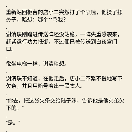
.
重新站回柜台的店小二突然打了个喷嚏，他揉了揉
鼻子，暗想：哪个**骂我？
.
谢清玦刚踏进传送阵还没站稳，一阵失重感袭来，
赶紧运行功力抵御，不过便已被传送到白夜宫门
口。
.
像坐电梯一样，谢清玦想。
.
谢清玦不知道，在他走后，店小二不紧不慢地写下
欠条，并且用暗号唤出一黑衣人。
.
“你去，把这张欠条交给陆子渊，告诉他是他弟弟欠
下的。”
.
“是。”
.