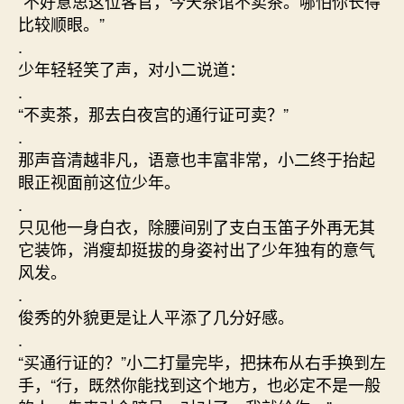
“不好意思这位客官，今天茶馆不卖茶。哪怕你长得
比较顺眼。”
.
少年轻轻笑了声，对小二说道：
.
“不卖茶，那去白夜宫的通行证可卖？”
.
那声音清越非凡，语意也丰富非常，小二终于抬起
眼正视面前这位少年。
.
只见他一身白衣，除腰间别了支白玉笛子外再无其
它装饰，消瘦却挺拔的身姿衬出了少年独有的意气
风发。
.
俊秀的外貌更是让人平添了几分好感。
.
“买通行证的？”小二打量完毕，把抹布从右手换到左
手，“行，既然你能找到这个地方，也必定不是一般