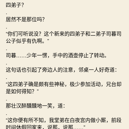
四弟子？
.
居然不是那位吗？
.
“你们可听说没？这个新来的四弟子和二弟子司暮司
公子似乎有仇啊。”
.
司暮……少年一愣，手中的酒壶停止了转动。
.
这句话也引起了旁边人的注意，邻桌一人好奇道：
.
“这四弟子确是颇有些神秘，极少参加活动，兄台却
是如何得知？”
.
那壮汉醉醺醺地一笑，道：
.
“这你便有所不知，我堂弟在白夜宫内做小厮，前段
时间休假回家来，说那，说那……”