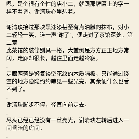
嗯，是个很有个性的店小二，就跟那牌匾上的字一
样不着调。谢清玦心里想着。
.
谢清玦接过那块黑漆漆甚至有点油腻的抹布，对小
二轻轻一笑，道一声“谢了”，便走进了茶馆深处。第
二章
此茶馆的装修别具一格，大堂倒是方方正正地方常
阔，走廊却很长，越往里面走越冷寂。
.
走廊两旁是繁复镂空花纹的木质隔板，只能通过镂
空的地方隐隐约约瞧见一些光亮，其余便什么也看
不到了。
.
谢清玦脚步不停，径直向前走去。
.
尽头已经已经没有一丝亮光，谢清玦左转后进入一
间昏暗的房间。
.