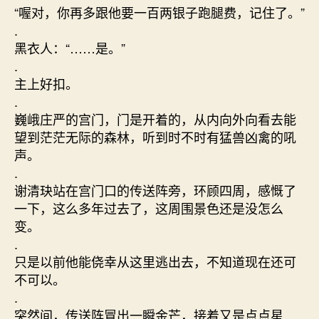
“喔对，你再多跟他要一百两银子跑腿费，记住了。”
.
黑衣人：“……是。”
.
主上好扣。
.
巍峨庄严的宫门，门是开着的，从内向外向看去能
望到茫茫无际的森林，听到时不时有猛兽凶禽的吼
声。
.
谢清玦站在宫门口的传送阵旁，环顾四周，感慨了
一下，这么多年过去了，这周围景色还是没怎么
变。
.
只是以前他能侥幸从这里逃出去，不知道现在还可
不可以。
.
突然间，传送阵冒出一瞬金芒，接着又是点点星