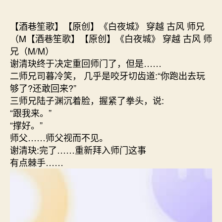
者
期
【酒巷笙歌】【原创】《白夜城》 穿越 古风 师兄
（M【酒巷笙歌】【原创】《白夜城》 穿越 古风 师
兄（M/M）
谢清玦终于决定重回师门了，但是……
二师兄司暮冷笑， 几乎是咬牙切齿道:“你跑出去玩
够了?还敢回来?”
三师兄陆子渊沉着脸，握紧了拳头，说:
“跟我来。”
“撑好。”
师父……师父视而不见。
谢清玦:完了……重新拜入师门这事
有点棘手……