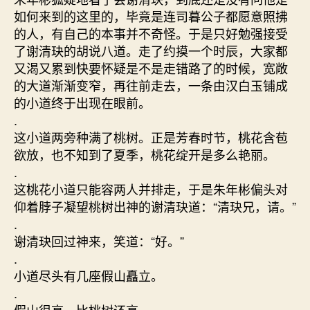
如何来到的这里的，毕竟是连司暮公子都愿意照拂
的人，有自己的本事并不奇怪。于是只好勉强接受
了谢清玦的胡说八道。走了约摸一个时辰，大家都
又渴又累到快要怀疑是不是走错路了的时候，宽敞
的大道渐渐变窄，再往前走去，一条由汉白玉铺成
的小道终于出现在眼前。
.
这小道两旁种满了桃树。正是芳春时节，桃花含苞
欲放，也不知到了夏季，桃花绽开是多么艳丽。
.
这桃花小道只能容两人并排走，于是朱年彬偏头对
仰着脖子凝望桃树出神的谢清玦道：“清玦兄，请。”
.
谢清玦回过神来，笑道：“好。”
.
小道尽头有几座假山矗立。
.
假山很高，比桃树还高。