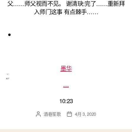
父……师父视而不见。 谢清玦:完了……重新拜
入师门这事 有点棘手……
墨华
…
10:23
酒巷笙歌
4月 3, 2020
文
发
章
布
作
日