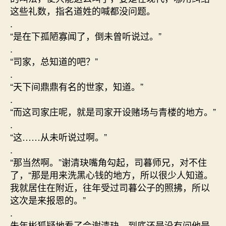
这些礼数，指名道姓的喊都没问题。
.
“是在下孤陋寡闻了，倒未曾听说过。”
.
“司家，总知道的吧？”
.
“天下间鼎鼎有名的世家，知道。”
.
“而这司家庄呢，就是司家开设赌场与青楼的地方。”
.
“这……从未听说过啊。”
.
“那当然啊。”谢清玦嘴角勾起，司暮师兄，对不住
了，“那是用来洗黑心钱的地方，所以很少人知道。
我就居住在附近，往年受过司暮公子的照拂，所以
这次是来报恩的。”
.
朱年彬狐疑地看了会谢清玦，到底还是没有问他是