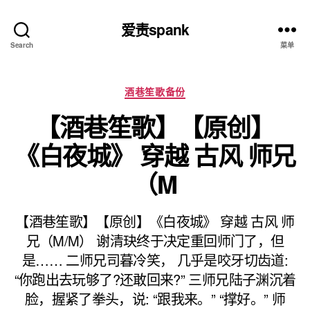
爱责spank
Search
菜单
分
酒巷笙歌备份
类
【酒巷笙歌】【原创】
《白夜城》 穿越 古风 师兄
（M
【酒巷笙歌】【原创】《白夜城》 穿越 古风 师
兄（M/M） 谢清玦终于决定重回师门了，但
是…… 二师兄司暮冷笑， 几乎是咬牙切齿道:
“你跑出去玩够了?还敢回来?” 三师兄陆子渊沉着
脸，握紧了拳头，说: “跟我来。” “撑好。” 师