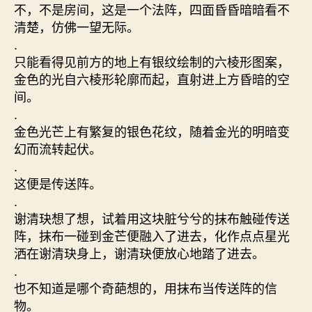
不，不是房间，这是一个法阵，四面昏昏暗暗看不
清楚，仿佛一望无际。
.
只能看得见前方的地上有银纹绘制的六棱形图案，
金色的光自六棱形轮廓而起，直射进上方昏暗的空
间。
.
金色光芒上有繁复的银色花纹，随着金光的明暗变
幻而流转起伏。
.
这便是传送阵。
.
谢清玦想了想，试着用这块脏兮兮的抹布触碰传送
阵，抹布一碰到金芒便融入了进去，化作点点星光
洒在谢清玦身上，谢清玦便放心地踏了进去。
.
也不知道是哪个奇葩想的，用抹布当传送阵的信
物。