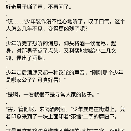
好奇男子嘶了声，不再问了。
.
“哎……”少年装作漫不经心地听了，叹了口气，这个
人怎么几年不见，变得更凶残了呢？
.
少年听完了想听的消息，仰头将酒一饮而尽，起
身，对那男子点了点头，又利落地抛给小二几文
钱，便出了酒肆。
.
少年走后酒肆又起一种议论的声音，“刚刚那个少年
是哪家公子？可真好看！”
.
“是啊，一看就很不是寻常人家的孩子。”
.
“害，管他呢，来喝酒喝酒。”少年疾走在街道上，凭
着印象来到了一块上面印着“茶馆”二字的牌匾下。
.
打量着这笔锋随意懒散不着调的“茶馆”二字，沉默了