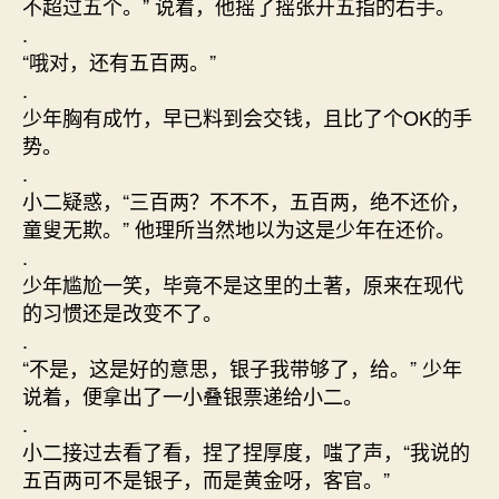
不超过五个。” 说着，他摇了摇张开五指的右手。
.
“哦对，还有五百两。”
.
少年胸有成竹，早已料到会交钱，且比了个OK的手
势。
.
小二疑惑，“三百两？不不不，五百两，绝不还价，
童叟无欺。” 他理所当然地以为这是少年在还价。
.
少年尴尬一笑，毕竟不是这里的土著，原来在现代
的习惯还是改变不了。
.
“不是，这是好的意思，银子我带够了，给。” 少年
说着，便拿出了一小叠银票递给小二。
.
小二接过去看了看，捏了捏厚度，嗤了声，“我说的
五百两可不是银子，而是黄金呀，客官。”