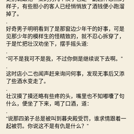
样子，有些胆小的客人已经悄悄放了酒钱便小跑溜
掉了。
.
好奇男子明明看到了是那窗边少年干的好事，可是
见那少年的模样生的怪精致的，就不忍心拆穿了，
于是忙把壮汉劝坐下，摆手摇头道:
.
“可不是我可不是我，不过你倒是继续说下去啊。”
.
这时店小二也闻声赶来询问何事，发现无事后又添
了些酒水变走了。
.
壮汉摸了摸还略有些疼的头，嘴里也不知嘟囔了句
什么，便坐了下来，喝了口酒，道：
.
“说那四弟子总是被叫到暮央殿受罚，谁求情跟着一
起被罚。你说这不是有仇是什么？”
.