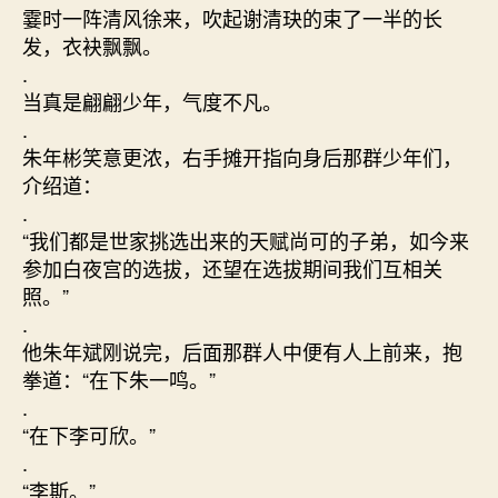
霎时一阵清风徐来，吹起谢清玦的束了一半的长
发，衣袂飘飘。
.
当真是翩翩少年，气度不凡。
.
朱年彬笑意更浓，右手摊开指向身后那群少年们，
介绍道：
.
“我们都是世家挑选出来的天赋尚可的子弟，如今来
参加白夜宫的选拔，还望在选拔期间我们互相关
照。”
.
他朱年斌刚说完，后面那群人中便有人上前来，抱
拳道：“在下朱一鸣。”
.
“在下李可欣。”
.
“李斯。”