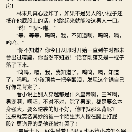
房！
林末凡真心要炸了，如果不是男人的小棍子还
抵在他屁股上的话，他跳起来就能咬这男人一口。
“说！”“嗖～啪。”
“等，等等，呜呜，我，不知道啊，呜呜，嗝，
呜呜。”
“你不知道？你今日从卯时开始一直到午时都未
曾出过寝殿，你当然不知道！”话音刚落又是一棍子
落了下来。
“呜呜，嗝，我，我知道了，呜呜，嗝，知道
了，呜呜。”小孩顶着一把辛酸泪，发现这个锅自己
好像是背定了。
看小说上别人穿越都是什么皇帝啊，王爷啊，
男宠啊，啊呸，不对不对，除了男宠，都是要么本
身强大，要么逆袭的好不好，他咋就那么背呢？一
过来就莫名其妙的被一个陌生男人按在腿上打屁
股？更诡异的是他还被打哭了！
“最后十下，好生受着！”男人也不管小孩怎么哭