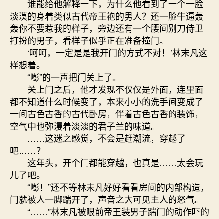
谁能给他解释一下，为什么他看到了一个一脸
淡漠的身着类似古代帝王袍的男人？还一脸牛逼轰
轰你不要惹我的样子，旁边还有一个腰间别刀侍卫
打扮的男子，看样子似乎正在准备撞门。
‘呵呵，一定是是我开门的方式不对！’林末凡这
样想着。
“嘭”的一声把门关上了。
关上门之后，他才发现不仅仅是外面，连里面
都不知道什么时候变了，本来小小的洗手间变成了
一间古色古香的古代卧房，伴着古色古香的装饰，
空气中也弥漫着淡淡的君子兰的味道。
……这迷之感觉，不会是赶潮流，穿越了
吧……？
这年头，开个门都能穿越，也真是……太会玩
儿了吧。
“嘭！”还不等林末凡好好看看房间的内部构造，
门就被人一脚踹开了，声音之大可见主人的怒气。
“……”林末凡被眼前帝王装男子踹门的动作吓的