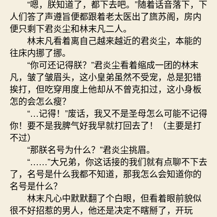
“嗯，朕知道了，都下去吧。”随着话音落下，下
人们答了声遵旨便都跟着老太医出了旒苏阁，房内
便只剩下君炎尘和林末凡二人。
林末凡看着离自己越来越近的君炎尘，本能的
往床内挪了挪。
“你可还记得朕？”君炎尘看着缩成一团的林末
凡，皱了皱眉头，这小皇弟虽然不受宠，总是犯错
挨打，但吃穿用度上他却从不曾克扣过，这小身板
怎的会怎么瘦？
“…记得！”废话，我又不是圣母怎么可能不记得
你！要不是我脾气好我早就打回去了！（主要是打
不过）
“那朕名号为什么？”君炎尘挑眉。
“……”大兄弟，你这话接的我们就有点聊不下去
了，名号是什么我都不知道，那我怎么会知道你的
名号是什么？
林末凡心中默默翻了个白眼，但看着眼前貌似
很不好招惹的男人，他还是决定不瞎掰了，开玩