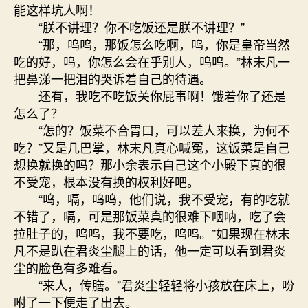
能这样坑人啊！
“朕不讲理？你不吃饭还是朕不讲理？”
“那，呜呜，那饭怎么吃啊，呜，你是皇帝当然
吃的好，呜，你怎么会在乎别人，呜呜。”林末凡一
把鼻涕一把泪的哭诉着自己的待遇。
还有，我吃不吃饭关你屁事啊！饿着你了还是
怎么了？
“怎的？饭菜不合胃口，可以差人来换，为何不
吃？”又是几巴掌，林末凡真心喊冤，这饭菜是自己
想换就换的吗？那小余表示自己这个小殿下真的很
不受宠，根本没有换的权利好吧。
“呜，嗝，呜呜，他们说，我不受宠，有的吃就
不错了，嗝，可是那饭菜真的很难下咽呐，吃了会
拉肚子的，呜呜，我不要吃，呜呜。”如果现在林末
凡不是趴在君炎尘腿上的话，他一定可以看到君炎
尘的脸色有多难看。
“来人，传膳。”君炎尘轻轻将小孩放在床上，吩
咐了一下便走了出去。