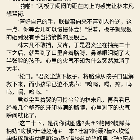
“啪啪！”两板子闷闷的砸在肉上的感觉让林末凡
想骂街。
“管好自己的手，朕做事向来不喜别人忤逆，这
一点，你等会儿可以慢慢体会！”说着，板子就狠狠
的砸到没有手当挡箭牌的屁股上。
林末凡不敢挡，又疼，于是君炎尘在抽完二十
下之后，就看到了口里含着胳膊，鼻涕眼泪糊了大
半张脸的孩子。心里的火气不知为什么突然就消了
大半。
“松口。”君炎尘放下板子，将胳膊从孩子口里解
救下来，而小孩早已泣不成声：“呜呜，嗝，疼，呜
呜，嗝，呜呜。”
君炎尘看着哭的可怜兮兮的林末凡，再看看已
经被几个整齐的牙印排满的胳膊，心里剩下的火气
瞬间就化了。
“这二十下，是罚你试图逃?头＃?匏倒?幌踩蒜
枘妫?嗟模?廾魅赵俜＃ 本?壮窘?⒆颖?穑?×坎慌
龅街琢肆街付喔叩钠ü桑?诺狡练绾竺娴男〈玻?愿老