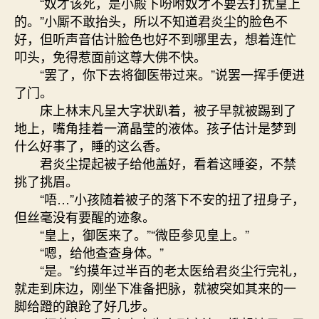
“奴才该死，是小殿下吩咐奴才不要去打扰皇上
的。”小厮不敢抬头，所以不知道君炎尘的脸色不
好，但听声音估计脸色也好不到哪里去，想着连忙
叩头，免得惹面前这尊大佛不快。
“罢了，你下去将御医带过来。”说罢一挥手便进
了门。
床上林末凡呈大字状趴着，被子早就被踢到了
地上，嘴角挂着一滴晶莹的液体。孩子估计是梦到
什么好事了，睡的这么香。
君炎尘提起被子给他盖好，看着这睡姿，不禁
挑了挑眉。
“唔…”小孩随着被子的落下不安的扭了扭身子，
但丝毫没有要醒的迹象。
“皇上，御医来了。”“微臣参见皇上。”
“嗯，给他查查身体。”
“是。”约摸年过半百的老太医给君炎尘行完礼，
就走到床边，刚坐下准备把脉，就被突如其来的一
脚给蹬的踉跄了好几步。