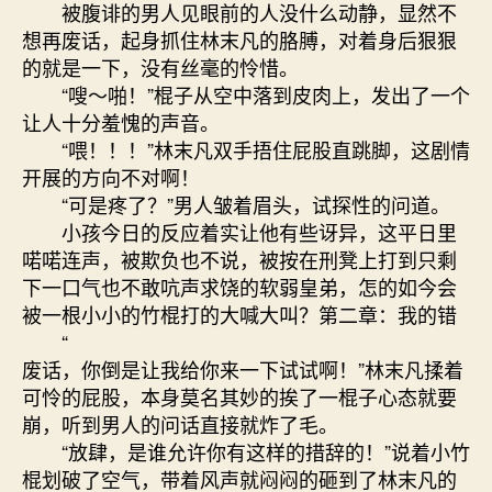
被腹诽的男人见眼前的人没什么动静，显然不
想再废话，起身抓住林末凡的胳膊，对着身后狠狠
的就是一下，没有丝毫的怜惜。
“嗖～啪！”棍子从空中落到皮肉上，发出了一个
让人十分羞愧的声音。
“喂！！！”林末凡双手捂住屁股直跳脚，这剧情
开展的方向不对啊！
“可是疼了？”男人皱着眉头，试探性的问道。
小孩今日的反应着实让他有些讶异，这平日里
喏喏连声，被欺负也不说，被按在刑凳上打到只剩
下一口气也不敢吭声求饶的软弱皇弟，怎的如今会
被一根小小的竹棍打的大喊大叫？第二章：我的错
“
废话，你倒是让我给你来一下试试啊！”林末凡揉着
可怜的屁股，本身莫名其妙的挨了一棍子心态就要
崩，听到男人的问话直接就炸了毛。
“放肆，是谁允许你有这样的措辞的！”说着小竹
棍划破了空气，带着风声就闷闷的砸到了林末凡的