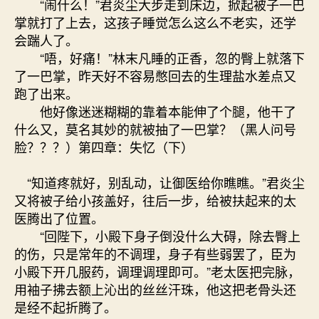
“闹什么！”君炎尘大步走到床边，掀起被子一巴
掌就打了上去，这孩子睡觉怎么这么不老实，还学
会踹人了。
“唔，好痛！”林末凡睡的正香，忽的臀上就落下
了一巴掌，昨天好不容易憋回去的生理盐水差点又
跑了出来。
他好像迷迷糊糊的靠着本能伸了个腿，他干了
什么又，莫名其妙的就被抽了一巴掌？（黑人问号
脸？？？）第四章：失忆（下）
“知道疼就好，别乱动，让御医给你瞧瞧。”君炎尘
又将被子给小孩盖好，往后一步，给被扶起来的太
医腾出了位置。
“回陛下，小殿下身子倒没什么大碍，除去臀上
的伤，只是常年的不调理，身子有些弱罢了，臣为
小殿下开几服药，调理调理即可。”老太医把完脉，
用袖子拂去额上沁出的丝丝汗珠，他这把老骨头还
是经不起折腾了。