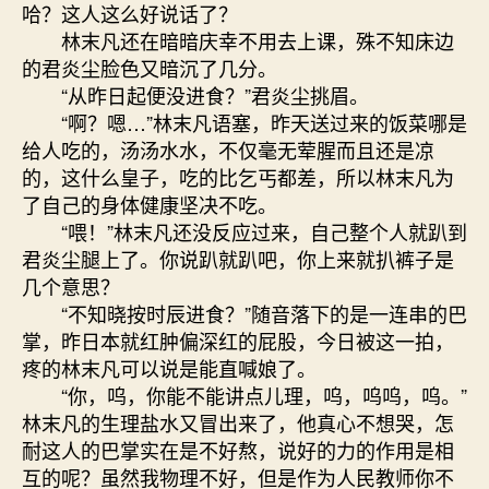
哈？这人这么好说话了？
林末凡还在暗暗庆幸不用去上课，殊不知床边
的君炎尘脸色又暗沉了几分。
“从昨日起便没进食？”君炎尘挑眉。
“啊？嗯…”林末凡语塞，昨天送过来的饭菜哪是
给人吃的，汤汤水水，不仅毫无荤腥而且还是凉
的，这什么皇子，吃的比乞丐都差，所以林末凡为
了自己的身体健康坚决不吃。
“喂！”林末凡还没反应过来，自己整个人就趴到
君炎尘腿上了。你说趴就趴吧，你上来就扒裤子是
几个意思？
“不知晓按时辰进食？”随音落下的是一连串的巴
掌，昨日本就红肿偏深红的屁股，今日被这一拍，
疼的林末凡可以说是能直喊娘了。
“你，呜，你能不能讲点儿理，呜，呜呜，呜。”
林末凡的生理盐水又冒出来了，他真心不想哭，怎
耐这人的巴掌实在是不好熬，说好的力的作用是相
互的呢？虽然我物理不好，但是作为人民教师你不