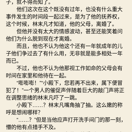
子，就不得而知了。
他们这次在这个既没有过年，也没有什么重大
事件发生的时间段一起过来，是为了他的抚养权，
这个时候，林末凡才知道，他的父母，离婚了。
但他并没有太大的情感波动，甚至还能笑着问
他们为什么脱到现在才离婚。
而且，他也不认为他这个还有一年就成年的儿
子他们争过去了有什么用，无非就是能多相处一年
而已。
不过，他也不认为他那视工作如命的父母会有
时间在家里和他待在一起。
“嘭嘭嘭！”“小殿下，您若再不出来，属下便冒
犯了！”一个男人的催促声伴随着巨大的敲门声将正
在调整思绪的林末凡吓了一跳。
小殿下……？林末凡嘴角抽了抽。这么嫩的称
呼是想闹哪样？
“……？”但是当他应声打开洗手间门的那一刻，
懵的他有点措手不及。