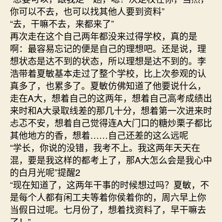
你可以不去，也可以找其他人要到资料”
“去，干嘛不去，来都来了”
再次走在这个自己两年都没来过得学校，真的是
啊：最容易忘记的便是自己的理想吧。还是说，理
想状态是达不到的状态，所以理想是达不到的。李
浩带着夏敏基本走过了整个学校，比上次参观的认
真多了，也累多了。夏敏仿佛知道了他要说什么，
走在A大，想着自己的这两年，想着自己高考成绩出
来时和A大录取线差的那几十分，想着第一次进来时
忐忑不安，想着自己觉得连A大门口的糖炒栗子都比
其他地方的香，想着……自己还差的这么远呢
“学长，你说的没错，我考不上。我这两年天天在
混，要是我这样的都考上了，那A大怎么会是我心中
的白月光呢”提醒2
“现在知道了，这两年干事的时候想过吗？夏敏，不
是每个人都有闲工夫等着你侯着你的，周六早上你
当假日过呢。七月份了，想着找资料了，早干嘛去
了！”