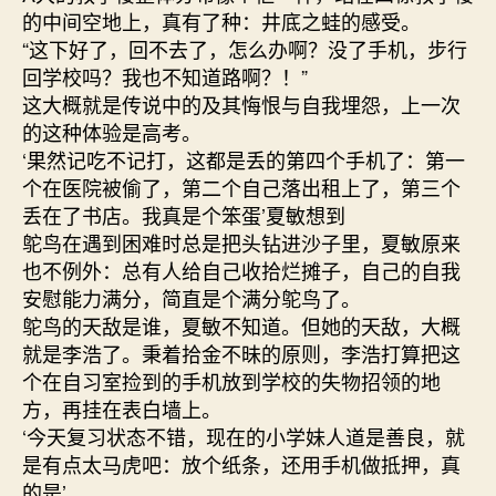
的中间空地上，真有了种：井底之蛙的感受。
“这下好了，回不去了，怎么办啊？没了手机，步行
回学校吗？我也不知道路啊？！”
这大概就是传说中的及其悔恨与自我埋怨，上一次
的这种体验是高考。
‘果然记吃不记打，这都是丢的第四个手机了：第一
个在医院被偷了，第二个自己落出租上了，第三个
丢在了书店。我真是个笨蛋’夏敏想到
鸵鸟在遇到困难时总是把头钻进沙子里，夏敏原来
也不例外：总有人给自己收拾烂摊子，自己的自我
安慰能力满分，简直是个满分鸵鸟了。
鸵鸟的天敌是谁，夏敏不知道。但她的天敌，大概
就是李浩了。秉着拾金不昧的原则，李浩打算把这
个在自习室捡到的手机放到学校的失物招领的地
方，再挂在表白墙上。
‘今天复习状态不错，现在的小学妹人道是善良，就
是有点太马虎吧：放个纸条，还用手机做抵押，真
的是’