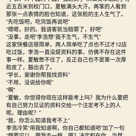
近五百米到校门口，夏敏满头大汗。再笨的人看到
那张一点表情的脸也知道，这张脸的主人生气了。
“先吃饭吧，吃完饭再说吧”
“嗯嗯，好的。我请客就当赔罪了，好吧”
“没事，走吧”李浩想“我不生气，不生气”
这家快餐店很简单，两人简单吃了点也不过才12店
吃过饭，李浩一直没提资料的事，仿佛不存在这件
事一样。夏敏憋不住了，反正自己也不是第一次厚
脸皮了，豁出去了。
“学长，谢谢你帮我找资料”
“不用，没说给你呢”
“啊”
“夏敏，你觉得你现在这样能考上吗？我为什么要把
有自己努力见证的资料交给一个注定考不上的人
呢。理由呢？”
“我，你怎么知道我考不上”
李浩冷笑“用我知道啊，你自己都知道吧”加了一句
“想要可以，跟我走一趟，嗯？决定权在你，当然，