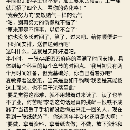
年能招到的学生也不多，加上要求比较高，上一届
就只招了四个人。看你的造化咯！”
“我会努力的”夏敏赌气一样的语气
“嗯，别再努力的偷懒就不错了”
“原来那是不懂事，以后不会了”
“你也没多长时间了，算了，过来吧。给你顺便讲一
下时间安排，送佛送到西吧”
这叫什么，这就是天降好运吧。
半小时， 一张A4纸密密麻麻的写满了时间安排，具
体到每个科目的每个章节的时间点。“我当初只有两
个月时间准备，但我基础好。你自己看着办吧”
夏敏捧着这张纸，当真是重如千钧啊“我要是真能按
这上面来，也不至于沦落至此”
“要是觉得这都难，就不用想着进来读了。读了也毕
不了业，何苦呢”李浩这句话是真的挑衅＋恨铁不成
器了“当初丢了手机都没后悔进来走一圈的人，现在
看到一张纸就怂了，你这两年半变化还真是大啊！”
“要做，拿着资料，拿着纸去做；不做，放下资料和