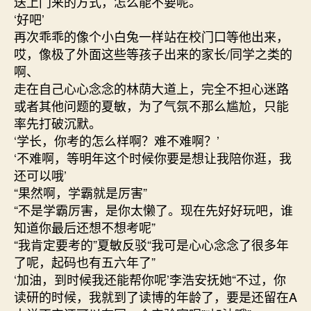
送上门来的方式，怎么能不要呢。
‘好吧’
再次乖乖的像个小白兔一样站在校门口等他出来，
哎，像极了外面这些等孩子出来的家长/同学之类的
啊、
走在自己心心念念的林荫大道上，完全不担心迷路
或者其他问题的夏敏，为了气氛不那么尴尬，只能
率先打破沉默。
‘学长，你考的怎么样啊？难不难啊？’
‘不难啊，等明年这个时候你要是想让我陪你逛，我
还可以哦’
“果然啊，学霸就是厉害”
“不是学霸厉害，是你太懒了。现在先好好玩吧，谁
知道你最后还想不想考呢”
“我肯定要考的”夏敏反驳“我可是心心念念了很多年
了呢，起码也有五六年了”
‘加油，到时候我还能帮你呢’李浩安抚她“不过，你
读研的时候，我就到了读博的年龄了，要是还留在A