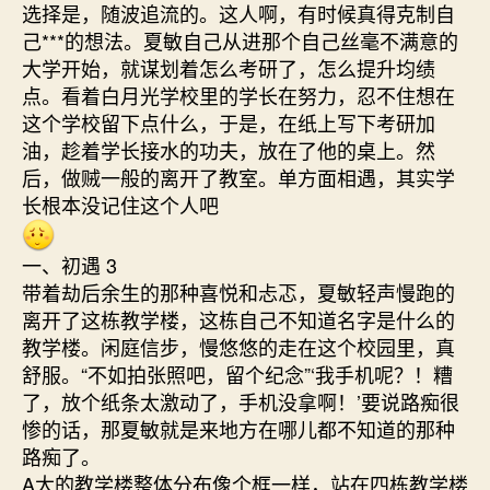
选择是，随波追流的。这人啊，有时候真得克制自
己***的想法。夏敏自己从进那个自己丝毫不满意的
大学开始，就谋划着怎么考研了，怎么提升均绩
点。看着白月光学校里的学长在努力，忍不住想在
这个学校留下点什么，于是，在纸上写下考研加
油，趁着学长接水的功夫，放在了他的桌上。然
后，做贼一般的离开了教室。单方面相遇，其实学
长根本没记住这个人吧
一、初遇 3
带着劫后余生的那种喜悦和忐忑，夏敏轻声慢跑的
离开了这栋教学楼，这栋自己不知道名字是什么的
教学楼。闲庭信步，慢悠悠的走在这个校园里，真
舒服。“不如拍张照吧，留个纪念”‘我手机呢？！糟
了，放个纸条太激动了，手机没拿啊！’要说路痴很
惨的话，那夏敏就是来地方在哪儿都不知道的那种
路痴了。
A大的教学楼整体分布像个框一样，站在四栋教学楼