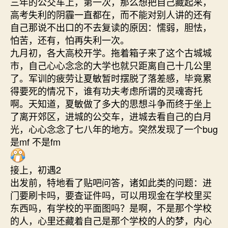
三年的公交车上，第一次，那么想把自己藏起来，
高考失利的阴霾一直都在，而不能对别人讲的还有
自己那说不出口的不去复读的原因：懦弱，胆怯，
怕苦，还有，怕再失利一次。
九月初，各大高校开学。拖着箱子来了这个古城城
市，自己心心念念的大学也就只距离自己十几公里
了。军训的疲劳让夏敏暂时摆脱了落差感，毕竟累
得要死的情况下，谁有功夫考虑所谓的灵魂寄托
啊。天知道，夏敏做了多大的思想斗争而终于坐上
了离开郊区，进城的公交车，进城去看自己的白月
光，心心念念了七八年的地方。突然发现了一个bug
是mf 不是fm
接上，初遇2
出发前，特地看了贴吧问答，诸如此类的问题：进
门要刷卡吗，要查证件吗，可以用现金在学校里买
东西吗，有学校的平面图吗？是啊，不是那个学校
的人，心里还藏着自己是那个学校的人的梦，内心