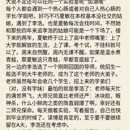
大说不定还可以在同一个实验室呢”“加油哦”
每个人都会遇到一个热心肠或者对自己人热心肠的
学长/学姐吧，好巧不巧夏敏在本校基本没社交的姑
娘，遇到了李浩。也是夏敏每次会找时间，不然她
和那些四年来追李浩的姑娘可能是一个下场了。接
下来的两年，夏敏终于过上了高中老师嘴里：上了
大学就解放的生活，上了课，考个试，不挂科就可
以了。周末自然醒，周内无课不醒。如果是温水煮
青蛙，那夏敏这只青蛙，早都变瘟蛙了。
另一边的李浩选了一个刚刚回国的导师，统招生一
般选不到大牛老师的，成为了这个老师的大弟子。
老师虽然每年会收几个学生，招上来的学弟们
（对，没有学妹）最怕的就是李浩了：老师每天忙
的满世界飞，大师兄简直比老师还严：冰块脸，眼
神杀，什么小鲜肉之类的简直弱爆了啊，幸好还有
二师兄保命。每天做着实验，写着报告，自己也快
到毕业的时候了。读博是肯定的，至于要不要继续
留在A大，李浩还在考虑中。