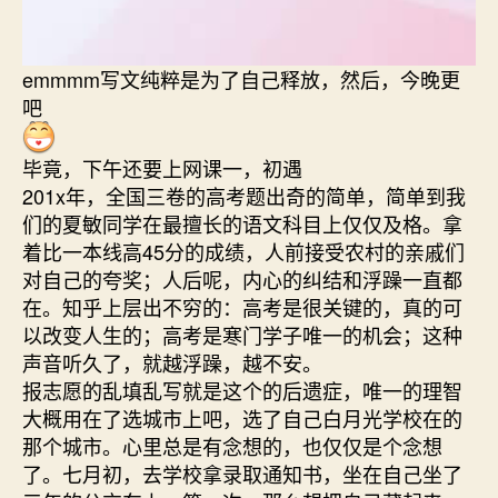
emmmm写文纯粹是为了自己释放，然后，今晚更
吧
毕竟，下午还要上网课一，初遇
201x年，全国三卷的高考题出奇的简单，简单到我
们的夏敏同学在最擅长的语文科目上仅仅及格。拿
着比一本线高45分的成绩，人前接受农村的亲戚们
对自己的夸奖；人后呢，内心的纠结和浮躁一直都
在。知乎上层出不穷的：高考是很关键的，真的可
以改变人生的；高考是寒门学子唯一的机会；这种
声音听久了，就越浮躁，越不安。
报志愿的乱填乱写就是这个的后遗症，唯一的理智
大概用在了选城市上吧，选了自己白月光学校在的
那个城市。心里总是有念想的，也仅仅是个念想
了。七月初，去学校拿录取通知书，坐在自己坐了