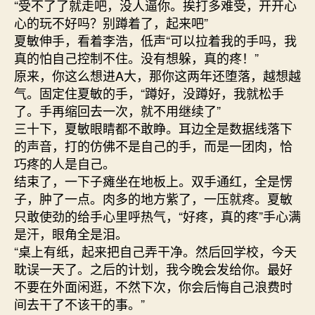
“受不了了就走吧，没人逼你。挨打多难受，开开心
心的玩不好吗？别蹲着了，起来吧”
夏敏伸手，看着李浩，低声“可以拉着我的手吗，我
真的怕自己控制不住。没有想躲，真的疼！”
原来，你这么想进A大，那你这两年还堕落，越想越
气。固定住夏敏的手，“蹲好，没蹲好，我就松手
了。手再缩回去一次，就不用继续了”
三十下，夏敏眼睛都不敢睁。耳边全是数据线落下
的声音，打的仿佛不是自己的手，而是一团肉，恰
巧疼的人是自己。
结束了，一下子瘫坐在地板上。双手通红，全是愣
子，肿了一点。肉多的地方紫了，一压就疼。夏敏
只敢使劲的给手心里呼热气，“好疼，真的疼”手心满
是汗，眼角全是泪。
“桌上有纸，起来把自己弄干净。然后回学校，今天
耽误一天了。之后的计划，我今晚会发给你。最好
不要在外面闲逛，不然下次，你会后悔自己浪费时
间去干了不该干的事。”