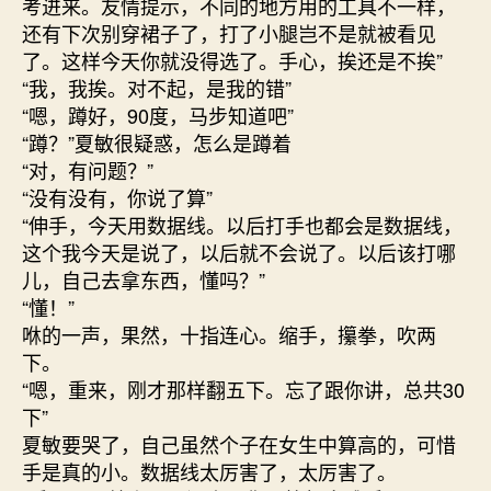
考进来。友情提示，不同的地方用的工具不一样，
还有下次别穿裙子了，打了小腿岂不是就被看见
了。这样今天你就没得选了。手心，挨还是不挨”
“我，我挨。对不起，是我的错”
“嗯，蹲好，90度，马步知道吧”
“蹲？”夏敏很疑惑，怎么是蹲着
“对，有问题？”
“没有没有，你说了算”
“伸手，今天用数据线。以后打手也都会是数据线，
这个我今天是说了，以后就不会说了。以后该打哪
儿，自己去拿东西，懂吗？”
“懂！”
咻的一声，果然，十指连心。缩手，攥拳，吹两
下。
“嗯，重来，刚才那样翻五下。忘了跟你讲，总共30
下”
夏敏要哭了，自己虽然个子在女生中算高的，可惜
手是真的小。数据线太厉害了，太厉害了。