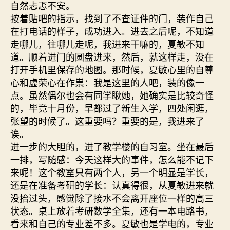
自然忐忑不安。
按着贴吧的指示，找到了不查证件的门，装作自己
在打电话的样子，成功进入。进去之后呢，不知道
走哪儿，往哪儿走呢，我进来干嘛的，夏敏不知
道。顺着进门的圆盘进来，然后，就这样走，没在
打开手机里保存的地图。那时候，夏敏心里的自尊
心和虚荣心在作祟：我是这里的人吧，装的像一
点。虽然偶尔也会有同学瞅她，她确实是比较奇怪
的，毕竟十月份，早都过了新生入学，四处闲逛，
张望的时候了。这重要吗？重要的是，我进来了
诶。
进一步的大胆的，进了教学楼的自习室。坐在最后
一排，写随感：今天这样大的事件，怎么能不记下
来呢！这个教室只有两个人，另一个明显是学长，
还是在准备考研的学长：认真得很，从夏敏进来就
没抬过头，感觉除了接水不会离开座位一样的高三
状态。桌上放着考研数学全集，还有一本电路书，
看来和自己的专业差不多。夏敏也是学电的，专业