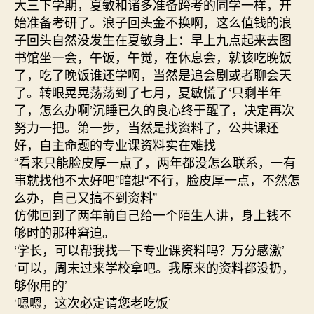
大三下学期，夏敏和诸多准备跨考的同学一样，开
始准备考研了。浪子回头金不换啊，这么值钱的浪
子回头自然没发生在夏敏身上：早上九点起来去图
书馆坐一会，午饭，午觉，在休息会，就该吃晚饭
了，吃了晚饭谁还学啊，当然是追会剧或者聊会天
了。转眼晃晃荡荡到了七月，夏敏慌了‘只剩半年
了，怎么办啊’沉睡已久的良心终于醒了，决定再次
努力一把。第一步，当然是找资料了，公共课还
好，自主命题的专业课资料实在难找
“看来只能脸皮厚一点了，两年都没怎么联系，一有
事就找他不太好吧”暗想“不行，脸皮厚一点，不然怎
么办，自己又搞不到资料”
仿佛回到了两年前自己给一个陌生人讲，身上钱不
够时的那种窘迫。
‘学长，可以帮我找一下专业课资料吗？万分感激’
‘可以，周末过来学校拿吧。我原来的资料都没扔，
够你用的’
‘嗯嗯，这次必定请您老吃饭’