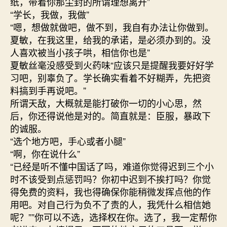
纸，带着你那尘封的所谓理想离开”
“学长，我做，我做”
“嗯，想做就做吧，做不到，我自有办法让你做到。
夏敏，在我这里，给我的承诺，是必须办到的。没
人喜欢被当小孩子哄，相信你也是”
夏敏丝毫没感受到火药味“应该只是提醒我要好好学
习吧，别辜负了。学长确实看着不好糊弄，先把资
料搞到手再说吧。”
所谓天敌，大概就是能打破你一切的小心思，然
后，你还得说他是对的。简直就是：臣服，暴政下
的诚服。
“选个地方吧，手心或者小腿”
“啊，你在说什么”
“已经是听不懂中国话了吗，难道你觉得迟到三个小
时不该受到点惩罚吗？你初中迟到不挨打吗？你觉
得免费的资料，我也得确保你能稍微发挥点他的作
用吧。对自己行为负不了责的人，我凭什么相信她
呢？””你可以不选，选择权在你。选了，我一定帮你