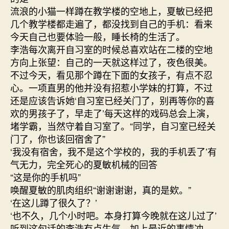
流浪的小猫一样蹲在教学楼的空地上，夏敏已经把
几个教学楼都走遍了，都没找到自己的手机：看来
今天自己也要体验一般，睡长椅的生活了。
李浩每次离开自习室的时候总喜欢站在二楼的空地
方向上张望：自己的一天就这样过了，夜色很美。
不过今天，看见那个蹲在下面的女孩子，有点不忍
心。一项直男的他并没有招惹小学妹的打算，不过
还是应该告诉她‘自习室已经关门了，别再等你的喜
欢的男孩子了，早走了’每天这样的戏码总会上演，
堵学霸，当然守着自习室了。“同学，自习室已经关
门了，你也该回宿舍了”
‘我没有宿舍，我不是这个学校的，我的手机丢了’有
气无力，完全死心的夏敏机械的回答
“这是你的手机吗”
唤醒夏敏的肌肉组织“谢谢谢谢，真的是欸。”
‘在这儿蹲了很久了？’
‘也不久，几个小时吧。本身打算今晚就在这儿过了’
听到这句话的李浩有点生气，加上最近的事情冲