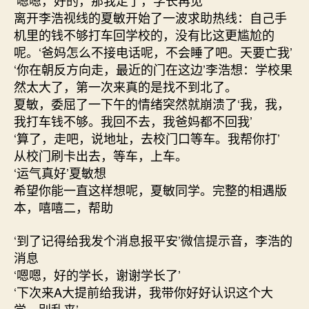
‘嗯嗯，好的，那我走了，学长再见’
离开李浩视线的夏敏开始了一波求助热线：自己手
机里的钱不够打车回学校的，没有比这更尴尬的
呢。‘爸妈怎么不接电话呢，不会睡了吧。天要亡我’
‘你在朝反方向走，最近的门在这边’李浩想：学校果
然太大了，第一次来真的是找不到北了。
夏敏，委屈了一下午的情绪突然就崩溃了‘我，我，
我打车钱不够。我回不去，我爸妈都不回我’
‘算了，走吧，说地址，去校门口等车。我帮你打’
从校门刷卡出去，等车，上车。
‘运气真好’夏敏想
希望你能一直这样想呢，夏敏同学。完整的相遇版
本，嘻嘻二，帮助
‘到了记得给我发个消息报平安’微信提示音，李浩的
消息
‘嗯嗯，好的学长，谢谢学长了’
‘下次来A大提前给我讲，我带你好好认识这个大
学，别乱来’