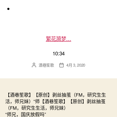
繁花漪梦…
10:34
酒巷笙歌
4月 3, 2020
文
发
章
布
作
日
者
期
【酒巷笙歌】【原创】剥丝抽茧（FM，研究生生
活，师兄妹）“师【酒巷笙歌】【原创】剥丝抽茧
（FM，研究生生活，师兄妹）
“师兄，国庆放假吗”