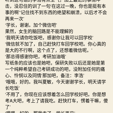
击，没忍住的训了一句‘在这过一晚，你也是挺有本
事的啊’‘记住找不到东西的绝望和崩溃，以后才不会
再来一次’
‘学长，谢谢。加个微信吧’
果然，女生的脑回路是不能理解的
‘我明天请你吃饭吧，感谢你让我可以回学校’
‘微信就不加了，自己赶快打车回学校吧。你心真的
是大的不行啊，这个点了，还想着微信呢。’
‘那总得感谢你吧，考研加油哦’
写纸条的应该也是她吧，保研失败以后还是她是第
一个纯粹希望自己考研成功的吧，没附加任何的痛
心、怜悯以及同情‘那加吧，备注：李浩’
‘哦哦，好的。我叫夏敏，今天谢谢学长，明天请学
长吃饭’
‘不用了，你现在应该想着怎么回学校好吧。你是想
考A大吧，考上了请我吃。赶快打车，愣着干嘛，傻
了’