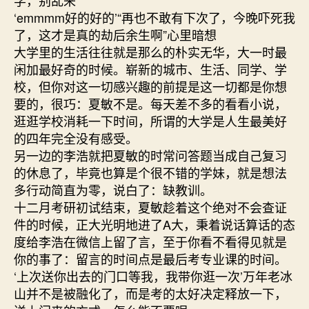
‘emmmm好的好的’“再也不敢有下次了，今晚吓死我
了，这才是真的劫后余生啊”心里暗想
大学里的生活往往就是那么的朴实无华，大一时最
闲加最好奇的时候。崭新的城市、生活、同学、学
校，但你对这一切感兴趣的前提是这一切都是你想
要的，很巧：夏敏不是。每天差不多的看看小说，
逛逛学校消耗一下时间，所谓的大学是人生最美好
的四年完全没有感受。
另一边的李浩就把夏敏的时常问答题当成自己复习
的休息了，毕竟也算是个很不错的学妹，就是想法
多行动简直为零，说白了：缺教训。
十二月考研初试结束，夏敏趁着这个绝对不会查证
件的时候，正大光明地进了A大，秉着说话算话的态
度给李浩在微信上留了言，至于你看不看得见就是
你的事了：留言的时间点是最后考专业课的时间。
‘上次送你出去的门口等我，我带你逛一次’万年老冰
山并不是被融化了，而是考的太好决定释放一下，