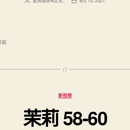
爱责spank文化
8月 10, 2021
文
发
章
布
作
日
者
期
茉莉
分
新视频
类
茉莉 58-60