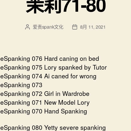
茉莉71-80
爱责spank文化
8月 11, 2021
文
发
章
布
作
日
者
期
eSpanking 076 Hard caning on bed
eSpanking 075 Lory spanked by Tutor
eSpanking 074 Ai caned for wrong
seSpanking 073
eSpanking 072 Girl in Wardrobe
eSpanking 071 New Model Lory
seSpanking 070 Hand Spanking
eSpanking 080 Yetty severe spanking