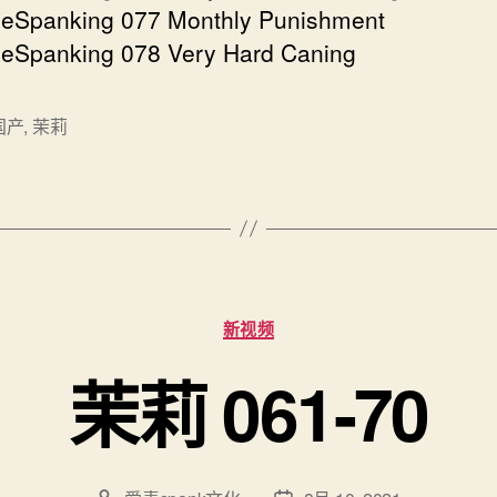
eSpanking 077 Monthly Punishment
eSpanking 078 Very Hard Caning
国产
,
茉莉
分
新视频
类
茉莉 061-70