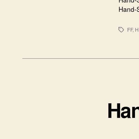
Hand-S
FF
,
H
标
签
Han