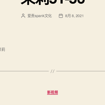
爱责spank文化
8月 8, 2021
文
发
章
布
作
日
者
期
茉莉
分
新视频
类