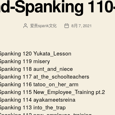
d-Spanking 110
爱责spank文化
8月 7, 2021
文
发
章
布
作
日
者
期
Spanking 120 Yukata_Lesson
panking 119 misery
panking 118 aunt_and_niece
panking 117 at_the_schoolteachers
panking 116 tatoo_on_her_arm
panking 115 New_Employee_Training pt.2
panking 114 ayakameetsreina
panking 113 into_the_trap
panking 112 new_employee_training