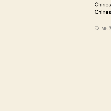
Chines
Chines
MF
,
标
签