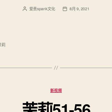
爱责spank文化
8月 9, 2021
文
发
章
布
作
日
者
期
茉莉
分
新视频
类
茉莉51-56