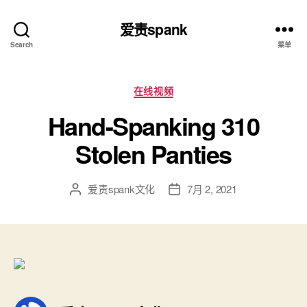
爱责spank
Search
菜单
分
在线视频
类
Hand-Spanking 310
Stolen Panties
爱责spank文化
7月 2, 2021
文
发
章
布
作
日
者
期