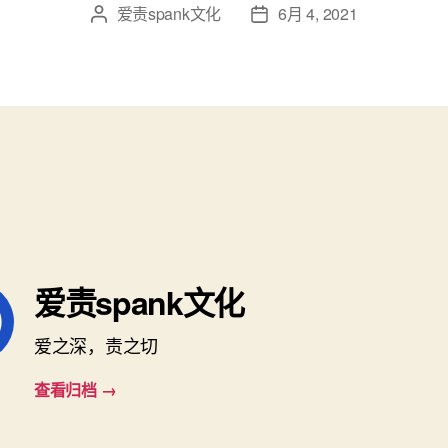
爱责spank文化
6月 4, 2021
文
发
章
布
作
日
者
期
爱责spank文化
爱之深，责之切
查看归档
→