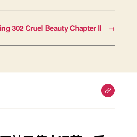
ng 302 Cruel Beauty Chapter II
→
重
要
通
知：
爱
责