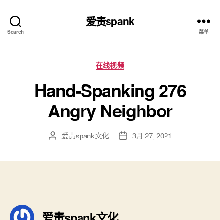
爱责spank
Search
菜单
分
在线视频
类
Hand-Spanking 276
Angry Neighbor
爱责spank文化
3月 27, 2021
文
发
章
布
作
日
者
期
爱责spank文化