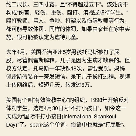
约二尺长、三四寸宽，且“不得超过五下”。该处罚不
构成“伤害、轻伤、重伤、殴打、漠视或虐待学生。”
殴打教师、骂人、争吵、打架以及侮辱教师等行为，
都可能导致体罚。同样的体罚，如果由家长在家中实
施，很可能被认定为虐待儿童。
去年4月，美国乔治亚州5岁男孩托马斯被打了屁
股。尽管佩雷斯解释，儿子是因为生病才缺课的。但
校方认定，托马斯一年缺课18次，需要受罚。妈妈
佩雷斯假装在一旁发短信，录下儿子挨打过程。视频
上传网络后，短短几天，转发过6万。
美国有个叫“有效管教中心”的组织，1998年开始反对
体罚学生，选定4月30日为“不打小孩日”，如今这一
天成为“国际不打小孩日(International Spankout
Day)”了。spank这个单词，俗语中也就是“打屁股”。