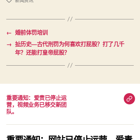
标
签
←
婚前体罚培训
→
扯历史—古代刑罚为何喜欢打屁股？打了几千
年？还能打皇帝屁股？
重要通知：爱责已停止运
重
营，视频业务已移交新团
要
队。
通
知：
爱
重要通知：网站已停止运营，爱责