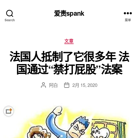
爱责spank
Search
菜单
分
文章
类
法国人抵制了它很多年 法
国通过“禁打屁股”法案
阿白
2月 15, 2020
文
发
章
布
作
日
者
期