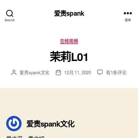
爱责spank
Search
菜单
分
在线视频
类
茉莉L01
茉
爱责spank文化
12月 11, 2020
有1条评论
文
发
莉
章
布
L01
作
日
者
期
爱责spank文化