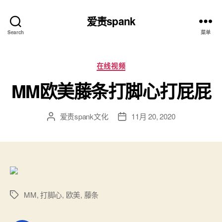
爱责spank
Search
菜单
分
在线视频
类
MM欧美藤条打脚心打屁屁
爱责spank文化
11月 20, 2020
文
发
章
布
作
日
者
期
MM
,
打脚心
,
欧美
,
藤条
标
签