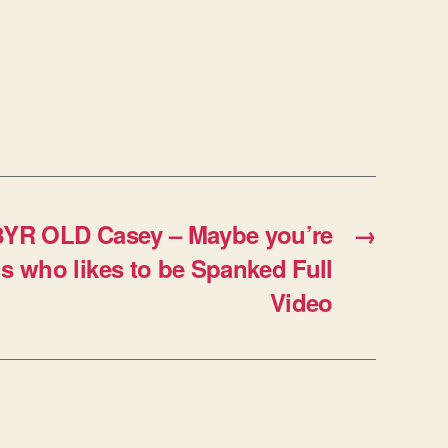
8YR OLD Casey – Maybe you’re
→
ls who likes to be Spanked Full
Video