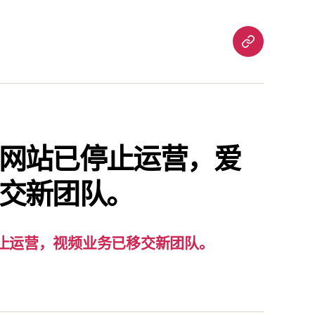
重
要
通
知：
爱
责
网站已停止运营，爱
已
交新团队。
停
止
运
营，
止运营，视频业务已移交新团队。
视
频
业