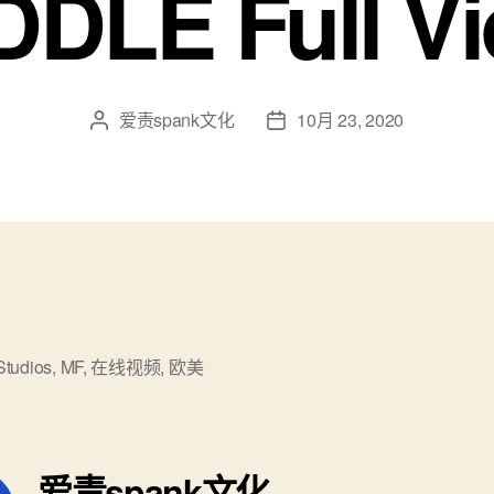
DLE Full V
爱责spank文化
10月 23, 2020
文
发
章
布
作
日
者
期
Studios
,
MF
,
在线视频
,
欧美
爱责spank文化