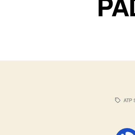
PAD
ATP 
标
签