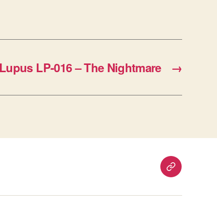
Lupus LP-016 – The Nightmare
→
重
要
通
知：