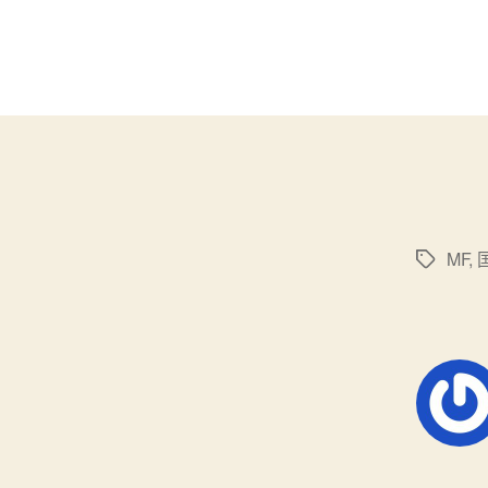
MF
,
标
签