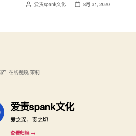
爱责spank文化
8月 31, 2020
文
发
章
布
作
日
者
期
国产
,
在线视频
,
茉莉
爱责spank文化
爱之深，责之切
查看归档
→