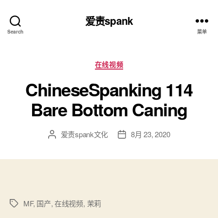
爱责spank
Search
菜单
分
在线视频
类
ChineseSpanking 114
Bare Bottom Caning
爱责spank文化
8月 23, 2020
文
发
章
布
作
日
者
期
MF
,
国产
,
在线视频
,
茉莉
标
签