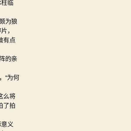
冰柱临
颇为狼
碎片，
微有点
阵的亲
，“为何
这么将
拍了拍
际意义