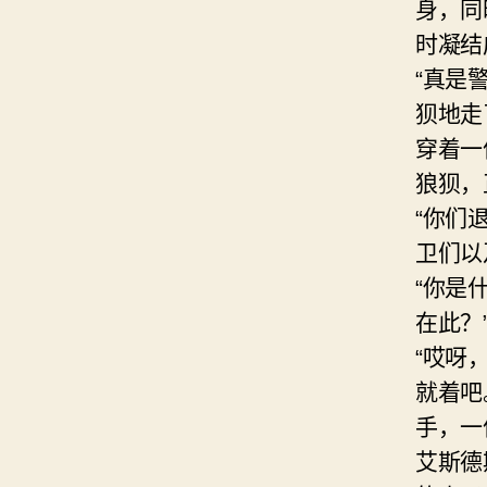
身，同
时凝结
“真是
狈地走
穿着一
狼狈，
“你们
卫们以
“你是
在此？
“哎呀
就着吧
手，一
艾斯德