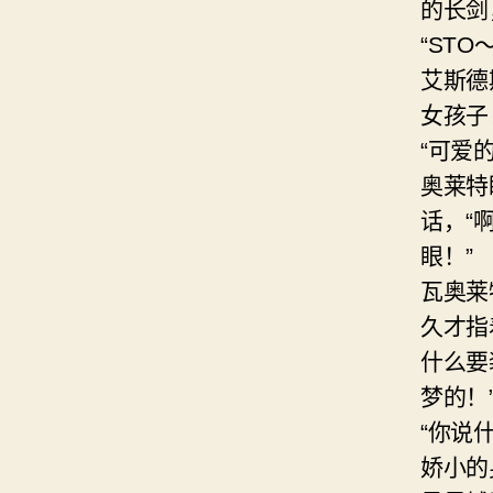
的长剑
“ST
艾斯德
女孩子
“可爱
奥莱特
话，“
眼！”
瓦奥莱
久才指
什么要
梦的！
“你说
娇小的