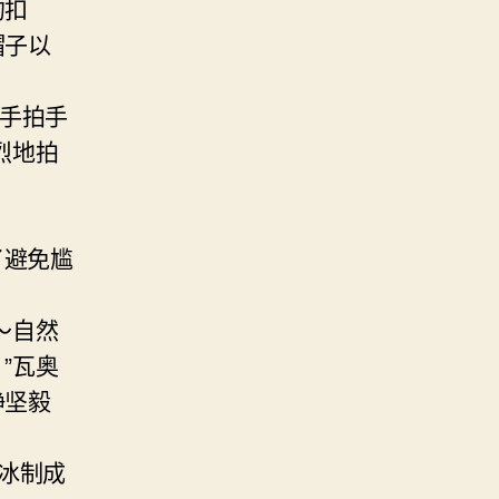
的扣
帽子以
拍手拍手
烈地拍
了避免尴
～自然
”瓦奥
静坚毅
冰制成