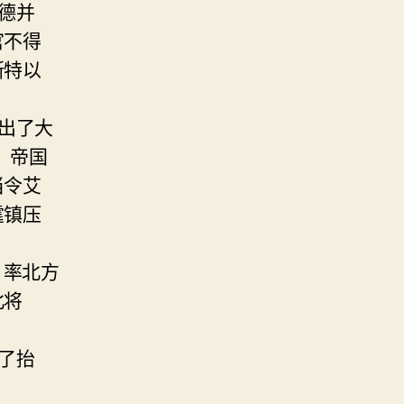
德并
官不得
斯特以
出了大
，帝国
当令艾
霆镇压
，率北方
北将
了抬