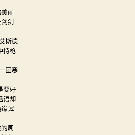
的美丽
长剑剑
艾斯德
中持枪
一团寒
是要好
话语却
边缘试
她的周