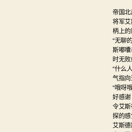
帝国北
将军艾
柄上的
“无聊
斯嘟囔
时无败
“什么
气指向
“哦呀
好感谢
令艾斯
探的感
艾斯德