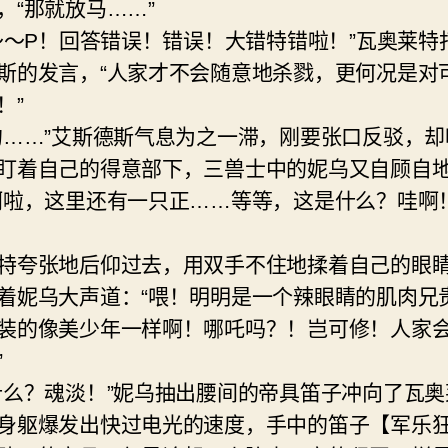
，“那就放马……”
O～～P！回答错误！错误！大错特错啦！”瓦奥莱特
斯的发言，“人家才不会随意地杀戮，更何况是对
！”
的……”艾斯德斯气息为之一滞，刚要张口反驳，却
盯着自己的得意部下，三兽士中的妮乌又自顾自
啊啦，这里还有一只正……等等，这是什么？哇啊
特夸张地后仰过去，用双手不住地揉着自己的眼
着妮乌大声道：“喂！明明是一个辣眼睛的肌肉兄
装的像美少年一样啊！哪吒吗？！岂可修！人家
”
什么？魂淡！”妮乌抽出腰间的帝具笛子冲向了瓦奥
身躯爆发出快过电光的速度，手中的笛子【军乐