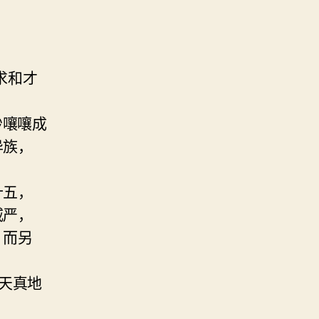
求和才
吵嚷嚷成
异族，
十五，
威严，
，而另
天真地