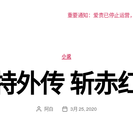
重要通知：爱责已停止运营
分
小说
类
特外传 斩赤
阿白
3月 25, 2020
文
发
章
布
作
日
者
期