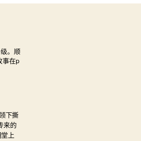
升级。顺
故事在p
领下撕
传来的
朝堂上