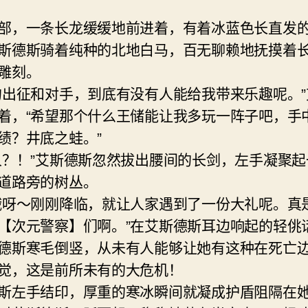
部，一条长龙缓缓地前进着，有着冰蓝色长直发
斯德斯骑着纯种的北地白马，百无聊赖地抚摸着
雕刻。
的出征和对手，到底有没有人能给我带来乐趣呢。”
着，“希望那个什么王储能让我多玩一阵子吧，手
绩？井底之蛙。”
人？！”艾斯德斯忽然拔出腰间的长剑，左手凝聚起
道路旁的树丛。
哦呀～刚刚降临，就让人家遇到了一份大礼呢。真
【次元警察】们啊。”在艾斯德斯耳边响起的轻佻
德斯寒毛倒竖，从未有人能够让她有这种在死亡
觉，这是前所未有的大危机！
斯左手结印，厚重的寒冰瞬间就凝成护盾阻隔在