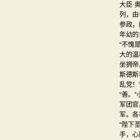
大臣·
列，由
参政，
年幼的
“不愧
大的温
坐拥帝
斯德斯
乱党！
“善。
军团官
军。各
“陛下
手，心