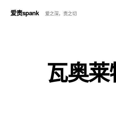
爱责spank
爱之深，责之切
瓦奥莱