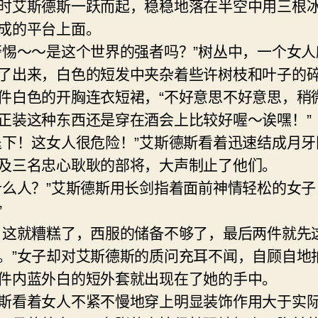
时艾斯德斯一跃而起，稳稳地落在半空中用三根
成的平台上面。
警惕～～是这个世界的强者吗？”树丛中，一个女人
了出来，白色的短发中夹杂着些许树枝和叶子的
件白色的开胸连衣短裙，“不好意思不好意思，稍
正装这种东西还是穿在酒会上比较好喔～诶嘿！”
退下！这女人很危险！”艾斯德斯看着迅速结成月牙
及三名忠心耿耿的部将，大声制止了他们。
什么人？”艾斯德斯用长剑指着面前神情轻松的女子
”
，这就糟糕了，西服的储备不够了，最后两件就先
。”女子却对艾斯德斯的质问充耳不闻，自顾自地
件内蓝外白的短外套就出现在了她的手中。
斯看着女人不紧不慢地穿上明显装饰作用大于实