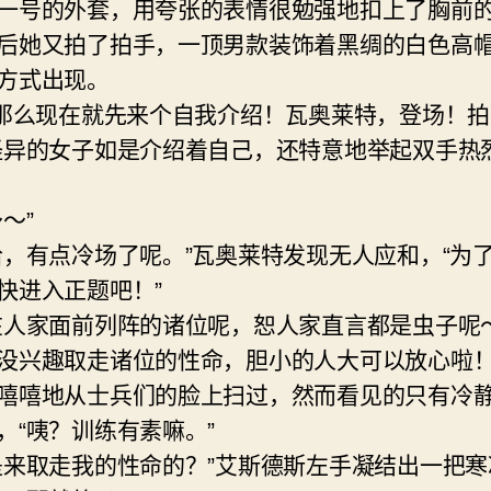
一号的外套，用夸张的表情很勉强地扣上了胸前
后她又拍了拍手，一顶男款装饰着黑绸的白色高
方式出现。
～那么现在就先来个自我介绍！瓦奥莱特，登场！
怪异的女子如是介绍着自己，还特意地举起双手热
～”
哈，有点冷场了呢。”瓦奥莱特发现无人应和，“为
快进入正题吧！”
在人家面前列阵的诸位呢，恕人家直言都是虫子呢
没兴趣取走诸位的性命，胆小的人大可以放心啦！
嘻嘻地从士兵们的脸上扫过，然而看见的只有冷
，“咦？训练有素嘛。”
是来取走我的性命的？”艾斯德斯左手凝结出一把寒