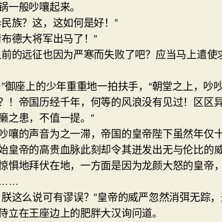
锅一般吵嚷起来。
异民族？这，这如何是好！”
请布德大将军出马了！”
之前的远征也因为严寒而失败了吧？应当马上遣使
！”御座上的少年重重地一拍扶手，“朝堂之上，吵
？！帝国历经千年，何等的风浪没有见过！区区
癞之患，不值一提。”
吵嚷的声音为之一滞，帝国的皇帝陛下虽然年仅
始皇帝的高贵血脉此刻却令其迸发出无与伦比的
惊惧地拜伏在地，一方面是因为龙颜大怒的皇帝
……
，朕这么说可有谬误？”皇帝的威严忽然消弭无踪，
侍立在王座边上的肥胖大汉询问道。