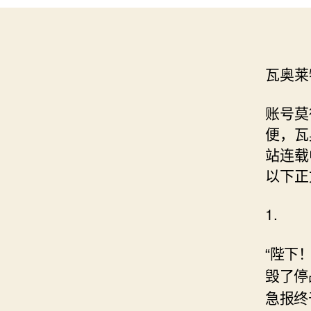
瓦奥莱
账号莫
便，瓦
站连载
以下正
1.
“陛下
毁了停
急报终