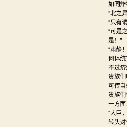
如同炸
“北之
“只有
“可是
是！”
“肃静
何体统
不过疥
贵族们
可传自
贵族们
一方面
“大臣
转头对