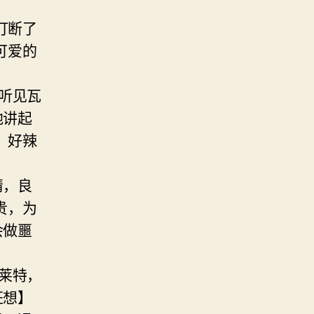
打断了
可爱的
听见瓦
地讲起
！好辣
睛，良
贵，为
会做噩
莱特，
狂想】