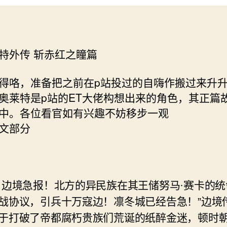
特外传 斩赤红之瞳篇
得咯，准备把之前在p站投过的自嗨作搬过来升
奥莱特是p站的ET大佬构想出来的角色，其正篇
中。各位看官如有兴趣不妨移步一观
文部分
！边境急报！北方的异民族在其王储努马·赛卡的统
战协议，引兵十万寇边！凛冬城已经告急！”边境
于打破了帝都腐朽贵族们荒诞的纸醉金迷，顿时