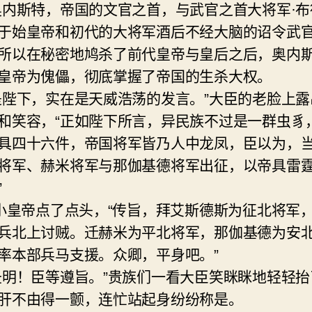
奥内斯特，帝国的文官之首，与武官之首大将军·布
于始皇帝和初代的大将军酒后不经大脑的诏令武
所以在秘密地鸠杀了前代皇帝与皇后之后，奥内
皇帝为傀儡，彻底掌握了帝国的生杀大权。
是陛下，实在是天威浩荡的发言。”大臣的老脸上露
和笑容，“正如陛下所言，异民族不过是一群虫豸
具四十六件，帝国将军皆乃人中龙凤，臣以为，
将军、赫米将军与那伽基德将军出征，以帝具雷
”
”小皇帝点了点头，“传旨，拜艾斯德斯为征北将军
兵北上讨贼。迁赫米为平北将军，那伽基德为安
率本部兵马支援。众卿，平身吧。”
圣明！臣等遵旨。”贵族们一看大臣笑眯眯地轻轻抬
肝不由得一颤，连忙站起身纷纷称是。