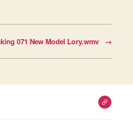
king 071 New Model Lory.wmv
→
重
要
通
知：