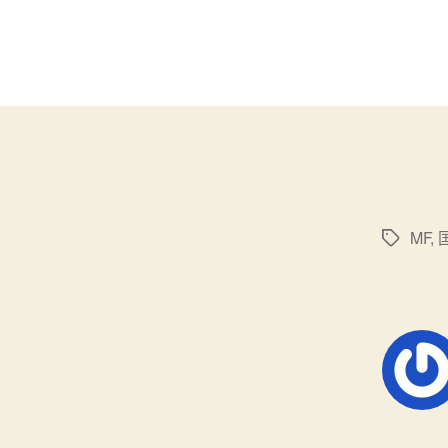
MF
,
标
签