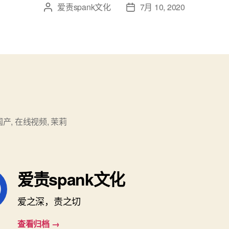
爱责spank文化
7月 10, 2020
文
发
章
布
作
日
者
期
国产
,
在线视频
,
茉莉
爱责spank文化
爱之深，责之切
查看归档
→