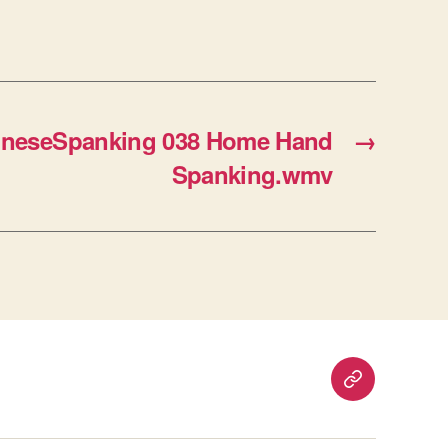
eseSpanking 038 Home Hand
→
Spanking.wmv
重
要
通