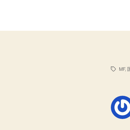
MF
,
标
签