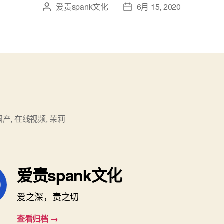
爱责spank文化
6月 15, 2020
文
发
章
布
作
日
者
期
国产
,
在线视频
,
茉莉
爱责spank文化
爱之深，责之切
查看归档
→