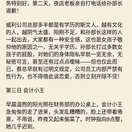
务特别好，第二天，夜店老板亲自打电话给孙部长
道歉！
威利公司总部多半都是有学历的斯文人，越有文化
的人，越阴气太盛、阳刚不足，和孙部长这样的人
一起出去，大家都有一种安全感，这也是女孩子敬
仰他的原因之一，无关乎学历。孙部长打过多数女
孩子的屁股，对她们的身体隐私早就一览无余，无
秘密可言，甚至还有过点点暧昧——但也仅此而
已，蔡总早就有过明文规定，公司员工内部严禁有
性行为，也不得借此谈恋爱，否则立刻开除不贷！
第三日 会计小王
早晨温煦的阳光照在财务部的办公桌上，会计小王
急匆匆的走了进来，头发乱糟糟的，脸上还带着倦
意，不用说，昨夜又起来偷菜了。时钟指向9点整，
她几乎迟到。