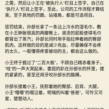
之需，然后让小王在“被执行人”栏目上签字，自己在
“执行人”栏目上签字，至此，公司的工作流程才算结
束。至于其他的罚跪、站墙角，都是可选项目。
惩罚结束，孙部长拿了一条沾上冷水的湿毛巾，敷
在小王肿胀很高的两瓣臀上，滚烫的屁股使得毛巾
都冒出了蒸汽；孙部长同时用手指拉伸着她的臀部
肌肉，这样做的目的是减少充血，尽量确保不会疼
的太久，一般懂得疼爱被动的主，都会这么做的。
小王终于捱过了“二百大板”，不顾自己精赤着身子，
“哇”的一声大哭起来，委屈的趴在孙部长的怀里，搂
的紧紧的，甚至还用牙咬孙部长的胳膊。
孙部长搂着小王，抚慰着她的臀部、后背、大腿，
小王“嘤嘤”的啜泣着，呢喃的叫着“爸爸”，可怜又可
爱，楚楚动人。