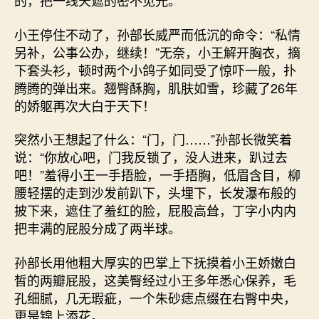
的，把一线天遮的密不见光。
小王停住不动了，孙部长威严而低沉的命令：“私情
另补，公事公办，继续！”无奈，小王解开胸衣，摘
下套头衫，顿时两个小鸽子如同受了惊吓一般，扑
腾腾的弹出来。翘臀酥胸，肌肤如雪，珍藏了26年
的娇躯再次大白于天下！
突然小王想起了什么：“门，门……”孙部长微笑着
说：“你放心吧，门我反锁了，没人进来，趴过去
吧！”羞得小王一手捂脸，一手捂胸，低眉含目，柳
腰轻摆的走到沙发前趴下，头埋下，长发瀑布般的
披下来，遮住了羞红的脸，屁股高耸，丁字小内内
把丰满的屁股分成了两半球。
孙部长用他粗大厚实的巴掌上下抚摸着小王娇嫩白
皙的两瓣屁股，这美臀经过小王多年悉心保养，毛
孔细腻，几无瑕疵，一个朱砂痣点缀在右臀中央，
更是锦上添花。