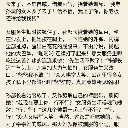
长来了，不怒自威，借着酒气，指着她训斥：“我老
孙玩的女人多了去了！信不信，我上了你，你老板
还得给我找钱？”
女服务生顿时被镇住了，孙部长揪着她的耳朵，坐
在沙发上，把她按在腿上，一下连她的外裤、内裤
全部扯掉，露出白花花的屁股来，不由分说，扬起
他的大巴掌，“啪啪啪”连续打了起来！那女服务生哪
吃过这苦？疼的连连求饶：“先生我不敢了！”孙部长
还在气头上，兀自加大力气抽打，女服务生又改
口：“爸爸我不敢了！”众人哄堂大笑，公司里很多女
孩子私下里都管他叫“爸爸”的，真是英雄所见略同！
孙部长看她服软了，又作势解自己的裤腰带，质问
她：“我现在要上你，行不行？”女服务生吓得魂飞魄
散：“行，行！”“这几个帅哥一起上行不行？”“行，
行！”众人又哄堂大笑。当然，这都是吓唬她的，就
为了杀杀她的威风。那天她就像被驯服的小马，服