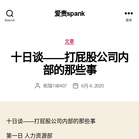
爱责spank
Search
菜单
分
文章
类
十日谈——打屁股公司内
部的那些事
栀璃198407
6月 4, 2020
文
发
章
布
作
日
者
期
十日谈——打屁股公司内部的那些事
第一日 人力资源部