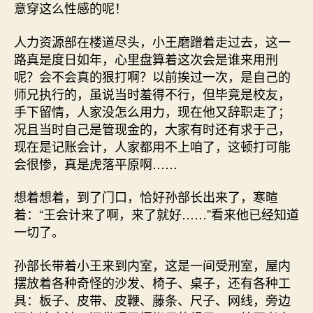
意穿这么性感的呢！
人力资源部在楼道尽头，小王磨蹭着走过去，这一
路真是度日如年，心里盘算着这次会是谁来用刑
呢？会不会真的狠打啊？以前挨过一次，是自己的
师兄执行的，虽说当时羞得不行，但毕竟是校友，
手下留情，人家没怎么用力，现在他又辞职走了；
况且当时自己是管现金的，大家有时还有求于己，
现在是记账会计，人家都用不上咱了，这顿打可能
会很惨，真是虎落平原啊……
想着想着，到了门口，恰好孙部长出来了，寒暄
着：“王会计来了啊，来了就好……”看来他已经知道
一切了。
孙部长带着小王来到内室，这是一间受刑室，屋内
摆放着各种奇怪的沙发、椅子、桌子，还有各种工
具：板子、皮带、皮鞭、藤条、尺子、网线，旁边