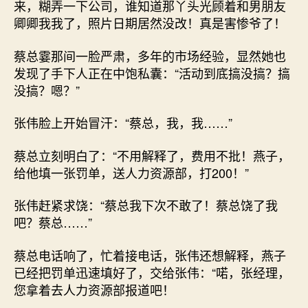
来，糊弄一下公司，谁知道那丫头光顾着和男朋友
卿卿我我了，照片日期居然没改！真是害惨爷了！
蔡总霎那间一脸严肃，多年的市场经验，显然她也
发现了手下人正在中饱私囊：“活动到底搞没搞？搞
没搞？嗯？”
张伟脸上开始冒汗：“蔡总，我，我……”
蔡总立刻明白了：“不用解释了，费用不批！燕子，
给他填一张罚单，送人力资源部，打200！”
张伟赶紧求饶：“蔡总我下次不敢了！蔡总饶了我
吧？蔡总……”
蔡总电话响了，忙着接电话，张伟还想解释，燕子
已经把罚单迅速填好了，交给张伟：“喏，张经理，
您拿着去人力资源部报道吧！