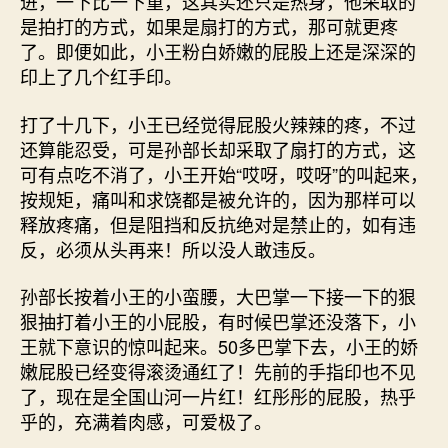
进，一下比一下重，这其实还只是热身，他采取的
是拍打的方式，如果是扇打的方式，那可就更疼
了。即便如此，小王粉白娇嫩的屁股上还是深深的
印上了几个红手印。
打了十几下，小王已经觉得屁股火辣辣的疼，不过
还算能忍受，可是孙部长却采取了扇打的方式，这
可有点吃不消了，小王开始“哎呀，哎呀”的叫起来，
按规矩，痛叫和求饶都是被允许的，因为那样可以
释放疼痛，但是阻挡和反抗绝对是禁止的，如有违
反，必须从头再来！所以没人敢违反。
孙部长按着小王的小蛮腰，大巴掌一下接一下的狠
狠抽打着小王的小屁股，有时候巴掌还没落下，小
王就下意识的惊叫起来。50多巴掌下去，小王的娇
嫩屁股已经变得滚烫通红了！先前的手指印也不见
了，现在是全国山河一片红！红彤彤的屁股，热乎
乎的，充满着肉感，可爱极了。