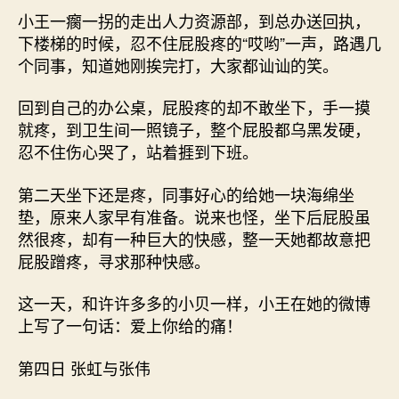
小王一瘸一拐的走出人力资源部，到总办送回执，
下楼梯的时候，忍不住屁股疼的“哎哟”一声，路遇几
个同事，知道她刚挨完打，大家都讪讪的笑。
回到自己的办公桌，屁股疼的却不敢坐下，手一摸
就疼，到卫生间一照镜子，整个屁股都乌黑发硬，
忍不住伤心哭了，站着捱到下班。
第二天坐下还是疼，同事好心的给她一块海绵坐
垫，原来人家早有准备。说来也怪，坐下后屁股虽
然很疼，却有一种巨大的快感，整一天她都故意把
屁股蹭疼，寻求那种快感。
这一天，和许许多多的小贝一样，小王在她的微博
上写了一句话：爱上你给的痛！
第四日 张虹与张伟