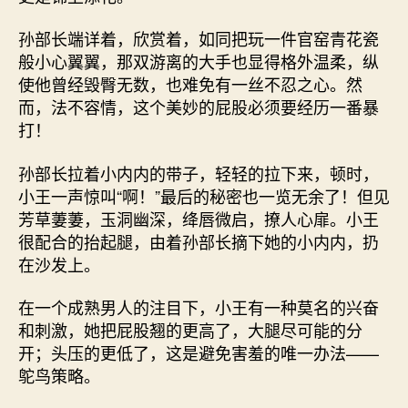
孙部长端详着，欣赏着，如同把玩一件官窑青花瓷
般小心翼翼，那双游离的大手也显得格外温柔，纵
使他曾经毁臀无数，也难免有一丝不忍之心。然
而，法不容情，这个美妙的屁股必须要经历一番暴
打！
孙部长拉着小内内的带子，轻轻的拉下来，顿时，
小王一声惊叫“啊！”最后的秘密也一览无余了！但见
芳草萋萋，玉洞幽深，绛唇微启，撩人心扉。小王
很配合的抬起腿，由着孙部长摘下她的小内内，扔
在沙发上。
在一个成熟男人的注目下，小王有一种莫名的兴奋
和刺激，她把屁股翘的更高了，大腿尽可能的分
开；头压的更低了，这是避免害羞的唯一办法——
鸵鸟策略。