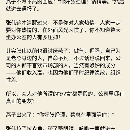
燕子不冷不热的回应：“你好张经理！请稍等。”然后
就进去通报了。
张伟这才清醒过来，不是你对人家热情，人家一定
要对你热情的，在外面风光习惯了，你不知道整天
坐办公室的人有多压抑！
其实张伟以前也很讨厌燕子：傲气，倔强，自己为
是老总身边的人，自命不凡。不过话也说回来，公
司的人都不喜欢市场部的人，当然有嫉妒的成分
——他们收入高，也因为他们平时纪律涣散，组织
性差。
所以，众人对他所谓的“热情”都是假的，公司里哪有
真正的朋友？
燕子出来了：“你好张经理，蔡总在里面等你！”
张伟拉了拉衣角，整了整眼镜，咳嗽一声就进去