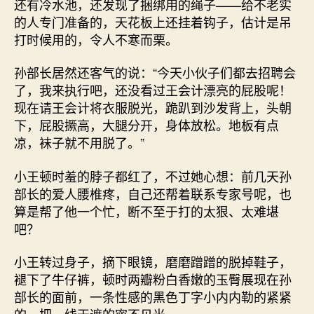
还有冷水池，还发现了捆绑用的绳子——给不老实
的人专门准备的，天花板上还挂着钩子，估计是吊
打时候用的，令人不寒而栗。
孙部长居然还客气的说：“今天小伙子们都去招聘会
了，我来执行吧，还没看过王会计漂亮的屁股呢！
现在请王会计将衣服脱光，跪趴到沙发背上，头朝
下，屁股撅高，大腿分开，身体放松。地板有点
凉，袜子就不用脱了。”
小王顿时羞的脖子都红了，不过她心想：前几天孙
部长的爱人腰椎疼，自己还帮着联系专家号呢，也
算是帮了他一个忙，断不至于打的太狠、太难堪
吧？
小王转过身子，摘下眼镜，磨磨蹭蹭的脱掉鞋子，
褪下了牛仔裤，顿时两瓣粉白香嫩的玉臀展现在孙
部长的面前，一条性感的黑色丁字小内内勒的紧紧