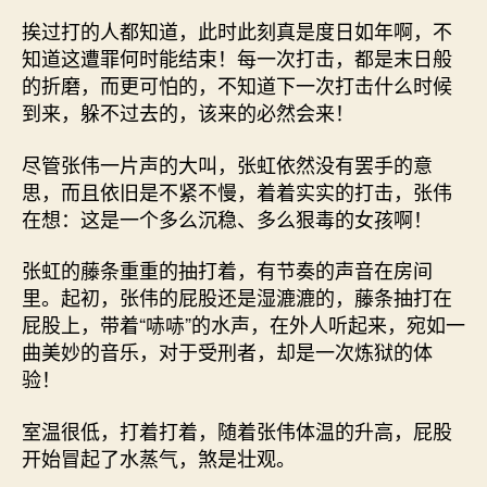
挨过打的人都知道，此时此刻真是度日如年啊，不
知道这遭罪何时能结束！每一次打击，都是末日般
的折磨，而更可怕的，不知道下一次打击什么时候
到来，躲不过去的，该来的必然会来！
尽管张伟一片声的大叫，张虹依然没有罢手的意
思，而且依旧是不紧不慢，着着实实的打击，张伟
在想：这是一个多么沉稳、多么狠毒的女孩啊！
张虹的藤条重重的抽打着，有节奏的声音在房间
里。起初，张伟的屁股还是湿漉漉的，藤条抽打在
屁股上，带着“哧哧”的水声，在外人听起来，宛如一
曲美妙的音乐，对于受刑者，却是一次炼狱的体
验！
室温很低，打着打着，随着张伟体温的升高，屁股
开始冒起了水蒸气，煞是壮观。