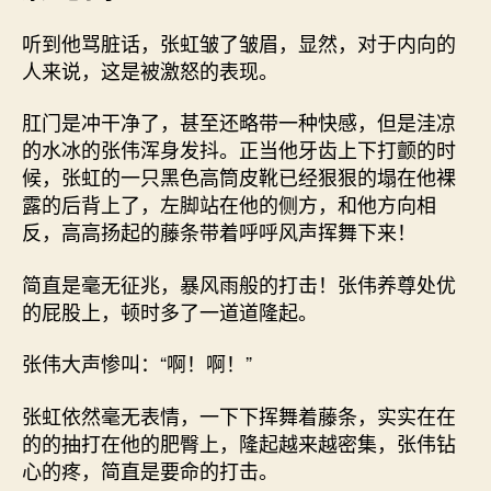
听到他骂脏话，张虹皱了皱眉，显然，对于内向的
人来说，这是被激怒的表现。
肛门是冲干净了，甚至还略带一种快感，但是洼凉
的水冰的张伟浑身发抖。正当他牙齿上下打颤的时
候，张虹的一只黑色高筒皮靴已经狠狠的塌在他裸
露的后背上了，左脚站在他的侧方，和他方向相
反，高高扬起的藤条带着呼呼风声挥舞下来！
简直是毫无征兆，暴风雨般的打击！张伟养尊处优
的屁股上，顿时多了一道道隆起。
张伟大声惨叫：“啊！啊！”
张虹依然毫无表情，一下下挥舞着藤条，实实在在
的的抽打在他的肥臀上，隆起越来越密集，张伟钻
心的疼，简直是要命的打击。