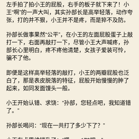
左手拍了拍小王的屁股，右手的板子就下来了！小
王“啊”的一声大叫，其实孙部长是高举轻落，动作夸
张，打的并不狠，小王并不是疼，而是猝不及防。
孙部长做事果然“公平”，在小王的左面屁股蛋子上敲
打一下，右面再敲打一下，尽管小王大声喊疼，孙
部长心里明白，疼不疼他清楚，女孩子爱装可怜，
骗不了他。
即便是这样高举轻落的敲打，小王的两瓣屁股也泛
白了，那是表皮脱落的特征，屁股开始慢慢的肿了
起来，如同发面馒头一般。
小王开始认错、求饶：“孙部，您轻点吧，我知道错
了。”
孙部长喝问：“现在一共打了多少下了？”