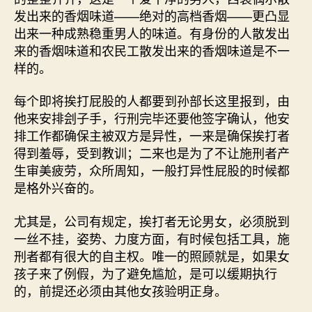
发出来的香烟味道——绝对的高档香烟——更凸显
出来一种成熟稳重男人的味道。有身份的人散发出
来的香烟味道和农民工散发出来的香烟味道是不一
样的。
每个即将挨打屁股的人都要到孙部长这里报到，由
他来安排刽子手，行刑完毕还要他签字确认，他安
排工作都确保主被双方是异性，一来是确保挨打者
得到羞辱，受到教训；二来也是为了不让施刑者产
生审美疲劳，众所周知，一般打异性屁股的时候都
是格外兴奋的。
尤其是，公司有规定，挨打者无论男女，必须脱到
一丝不挂，姿势、力度方面，有时候包括工具，施
刑者都有很大的自主权。唯一的照顾就是，如果女
孩子来了例假，为了避免尴尬，是可以缓期执行
的，前提还必须由其他女孩验明正身。