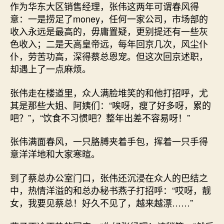
作为华东大区销售经理，张伟这两年可谓春风得
意：一是捞足了money，任何一家公司，市场部的
收入永远是最高的，毋庸置疑，更别提还有一些灰
色收入；二是天高皇帝远，每年回京几次，风尘仆
仆，劳苦功高，深得蔡总恩宠。但这次回京述职，
却遇上了一点麻烦。
张伟走在楼道里，众人满脸堆笑的和他打招呼，尤
其是那些大姐、阿姨们：“唉呀，瘦了好多呀，累的
吧？”，“饮食不习惯吧？整年出差不容易呀！”
张伟满面春风，一只胳膊夹着手包，挥着一只手得
意洋洋地和大家寒暄。
到了蔡总办公室门口，张伟还沉浸在众人的巴结之
中，热情洋溢的和总办秘书燕子打招呼：“哎呀，靓
女，我要见蔡总！好久不见了，越来越漂……”