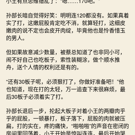
小王有点思维错乱了：“嗯……170吧。”
孙部长暗自觉得好笑：明明连120都没有。如果真着
实了打，这嫩屁股肯定吃不消，就算轻打，这细皮
嫩肉的说不定也会皮开肉绽，毕竟他也是怜香惜玉
的男人。
但如果故意减少数量，被蔡总知道了也非同小可，
闹不好自己也吃板子，索性装糊涂，做个顺水推
舟，送个人情的权利还是有的。
“还有30板子呢，必须狠打了，你做好准备吧！”他
也知道，现在打的太轻，万一追查下来很麻烦，最
后30板子必须着实了打。
孙部长退后一步，抡起大板子对着小王的两瓣肉乎
乎的屁股，一顿暴打，板子落下，屁股的肉就被压
扁，打的实在，疼的痛快，“啪啪啪”的声音在密闭的
房间里回荡着，小王开始是惊叫连连，最后开始哭