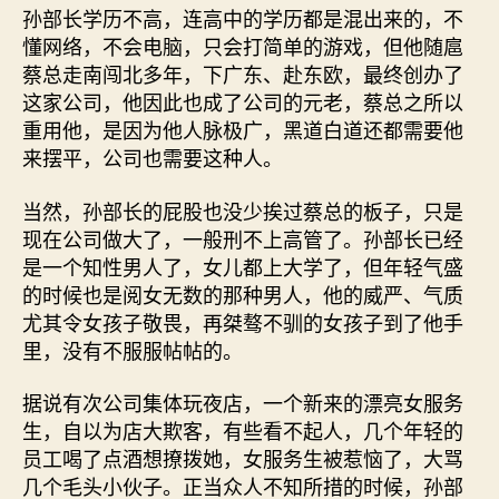
孙部长学历不高，连高中的学历都是混出来的，不
懂网络，不会电脑，只会打简单的游戏，但他随扈
蔡总走南闯北多年，下广东、赴东欧，最终创办了
这家公司，他因此也成了公司的元老，蔡总之所以
重用他，是因为他人脉极广，黑道白道还都需要他
来摆平，公司也需要这种人。
当然，孙部长的屁股也没少挨过蔡总的板子，只是
现在公司做大了，一般刑不上高管了。孙部长已经
是一个知性男人了，女儿都上大学了，但年轻气盛
的时候也是阅女无数的那种男人，他的威严、气质
尤其令女孩子敬畏，再桀骜不驯的女孩子到了他手
里，没有不服服帖帖的。
据说有次公司集体玩夜店，一个新来的漂亮女服务
生，自以为店大欺客，有些看不起人，几个年轻的
员工喝了点酒想撩拨她，女服务生被惹恼了，大骂
几个毛头小伙子。正当众人不知所措的时候，孙部