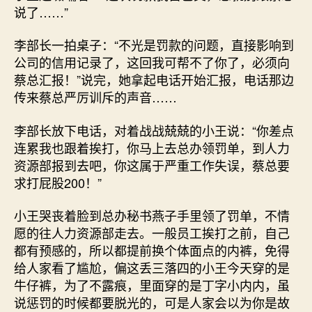
说了……”
李部长一拍桌子：“不光是罚款的问题，直接影响到
公司的信用记录了，这回我可帮不了你了，必须向
蔡总汇报！”说完，她拿起电话开始汇报，电话那边
传来蔡总严厉训斥的声音……
李部长放下电话，对着战战兢兢的小王说：“你差点
连累我也跟着挨打，你马上去总办领罚单，到人力
资源部报到去吧，你这属于严重工作失误，蔡总要
求打屁股200！”
小王哭丧着脸到总办秘书燕子手里领了罚单，不情
愿的往人力资源部走去。一般员工挨打之前，自己
都有预感的，所以都提前换个体面点的内裤，免得
给人家看了尴尬，偏这丢三落四的小王今天穿的是
牛仔裤，为了不露痕，里面穿的是丁字小内内，虽
说惩罚的时候都要脱光的，可是人家会以为你是故