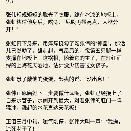
仇？
张伟规规矩矩的脱光了衣服，跪在冰凉的地板上，
张虹绕道他身后，喝令：“屁股再撅高点，大腿分
开！”
张虹俯下身来，用痒痒挠勾了勾张伟的“神器”，那话
儿已然勃了，雄赳赳，气昂昂的，像第五只腿一样
支撑在地板上。这祸根，随着它的主子，在灯红酒
绿的上海花天酒地，估计没少伤害过女孩子。
张虹敲了敲他的蛋蛋，鄙夷的说：“没出息！”
张伟正琢磨她下一步要做什么呢，张虹已经接上了
自来水管子，水阀开到最大，对着张伟的肛门一阵
猛冲，溅起的水花直达天花板！
正值三月中旬，暖气刚停，张伟大叫一声：“我操，
凉死老子了！”