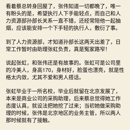
看着蔡总转身回屋了，张伟知道一切都晚了，唯一
有盼头的是，希望执行人下手能轻点，而自己和人
力资源部孙部长关系一直不错，还经常陪他一起抽
烟，应该能安排一个下手轻的执行人，敷衍了事。
到了人力资源部，才知道孙部长这两天出差了，日
常工作暂时由助理张虹负责，真是冤家路窄！
说起张虹，和张伟还是有故事的。张虹可是公司里
的冷美人，身高170，身材好，脸蛋也漂亮，就是性
格太内敛，尤其不爱和男人搭话。
张虹毕业于一所名校，毕业后就留在北京发展了，
本来是商业公司的采购助理，后来蔡总觉得她工作
态度认真，就设法把她挖了过来；当初她做采购助
理的时候，张伟是北京地区的业务主管，所以两人
那时候就有了接触。