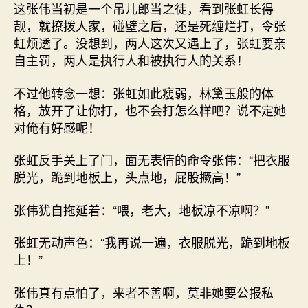
这张伟当初是一个吊儿郎当之徒，看到张虹长得
靓，就撩拨人家，碰壁之后，还是死缠烂打，令张
虹烦透了。没想到，两人这次又遇上了，张虹要亲
自主罚，两人是执行人和被执行人的关系！
不过他转念一想：张虹如此瘦弱，林黛玉般的体
格，放开了让你打，也不会打怎么样吧？说不定她
对俺有好感呢！
张虹反手关上了门，面无表情的命令张伟：“把衣服
脱光，跪到地板上，头点地，屁股撅高！”
张伟犹自拖延着：“喂，老大，地板凉不凉啊？”
张虹无动声色：“我再说一遍，衣服脱光，跪到地板
上！”
张伟真有点怕了，来者不善啊，莫非她要公报私