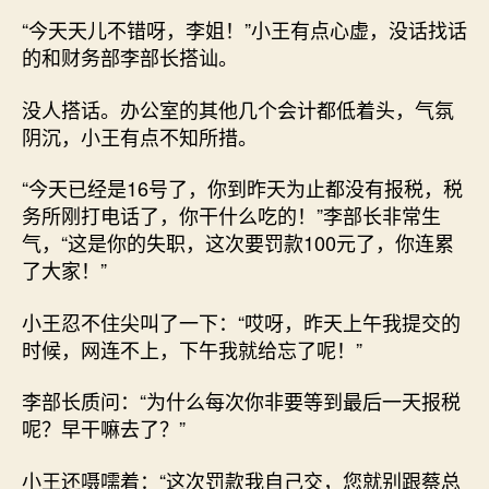
“今天天儿不错呀，李姐！”小王有点心虚，没话找话
的和财务部李部长搭讪。
没人搭话。办公室的其他几个会计都低着头，气氛
阴沉，小王有点不知所措。
“今天已经是16号了，你到昨天为止都没有报税，税
务所刚打电话了，你干什么吃的！”李部长非常生
气，“这是你的失职，这次要罚款100元了，你连累
了大家！”
小王忍不住尖叫了一下：“哎呀，昨天上午我提交的
时候，网连不上，下午我就给忘了呢！”
李部长质问：“为什么每次你非要等到最后一天报税
呢？早干嘛去了？”
小王还嗫嚅着：“这次罚款我自己交，您就别跟蔡总