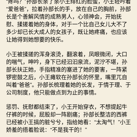
“疼吗？”孙部长亲了亲小王绯红的脸蛋，小王轻吟着
“爱爸爸”，拉着孙部长的手，放在自己的胸前，孙部
长是个善解风情的成熟男人，心领神会，开始抚
慰、揉搓着她的身体，对于一个比自己女儿大不了
多少却已长大成人的女孩子，既让她疼痛，也应该
让她得到她想要的快乐。
小王被揉搓的浑身滚烫，翻滚着，凤眼微闭，大口
的喘气，呻吟，身下已经汩汩泉流，泥泞不堪，孙
部长扶正她，手指精准的塞进了她的要害，一阵紧
锣密鼓之后，小王瘫软在孙部长的怀里，嘴里兀自
叫着“爸爸”。孙部长梳理着她的长发，于情于理、于
公司制度，他只能做点到为止的事情。
惩罚、抚慰都结束了，小王开始穿衣，不想提起牛
仔裤的时候，屁股却一阵剧痛；孙部长整洁的西裤
已经被小王搞的脏兮兮，指给她看：“太淘气！”小王
娇羞的捂着脸说：“不是我干的！”