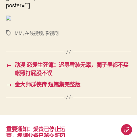
poster=””]
MM
,
在线视频
,
影视剧
标
签
←
动漫 恋爱生死簿：迟寻雪装无辜，蔺子墨都不买
帐照打屁股不误
→
金大师群侠传 短篇集完整版
重要通知：爱责已停止运
重
营，视频业务已移交新团