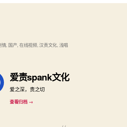
case3_2016.
剧情
,
国产
,
在线视频
,
汉责文化
,
浅唱
爱责spank文化
爱之深，责之切
查看归档
→