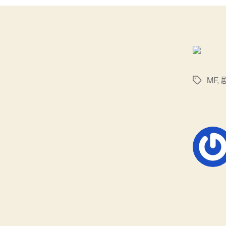
MF
,
标
签