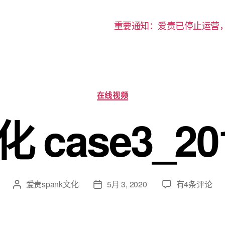
重要通知：爱责已停止运营
分
在线视频
类
case3_20
汉
爱责spank文化
5月 3, 2020
有4条评论
文
发
责
章
布
文
作
日
化
者
期