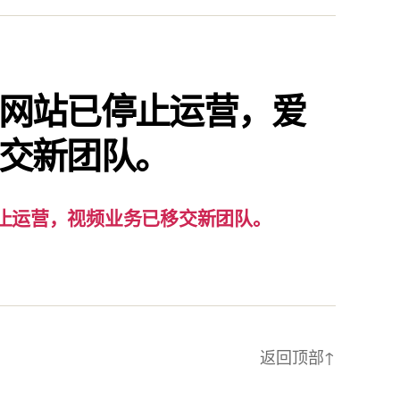
通
知：
爱
责
网站已停止运营，爱
已
交新团队。
停
止
运
营，
止运营，视频业务已移交新团队。
视
频
业
务
已
返回顶部
↑
移
交