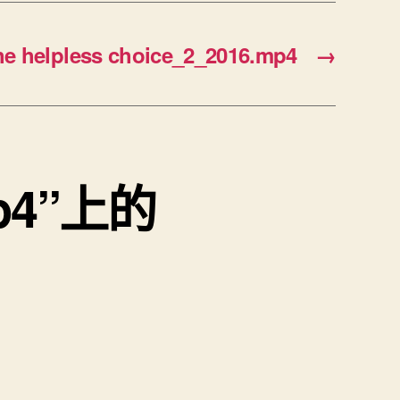
helpless choice_2_2016.mp4
→
mp4”上的