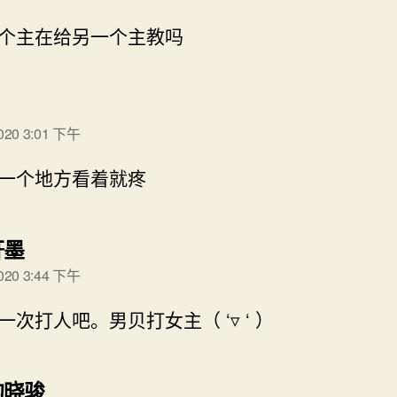
个主在给另一个主教吗
说：
2020 3:01 下午
一个地方看着就疼
说：
轩墨
2020 3:44 下午
一次打人吧。男贝打女主（ ‘▿ ‘ ）
说：
的晓骏