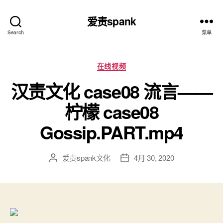
爱责spank
Search
菜单
分
在线视频
类
汉责文化 case08 流言——
柠檬 case08
Gossip.PART.mp4
爱责spank文化
4月 30, 2020
文
发
章
布
作
日
者
期