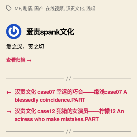
MF
,
剧情
,
国产
,
在线视频
,
汉责文化
,
浅唱
标
签
爱责spank文化
爱之深，责之切
查看归档
→
←
汉责文化 case07 幸运的巧合——缘浅case07 A
blessedly coincidence.PART
→
汉责文化 case12 犯错的女演员——柠檬12 An
actress who make mistakes.PART