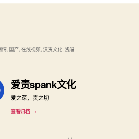
剧情
,
国产
,
在线视频
,
汉责文化
,
浅唱
爱责spank文化
爱之深，责之切
查看归档
→