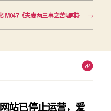
化 M047《夫妻两三事之苦咖啡》
→
重
要
通
知：
爱
责
网站已停止运营，爱
已