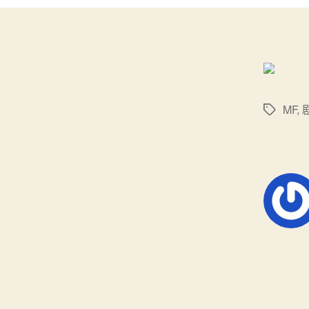
MF
,
标
签