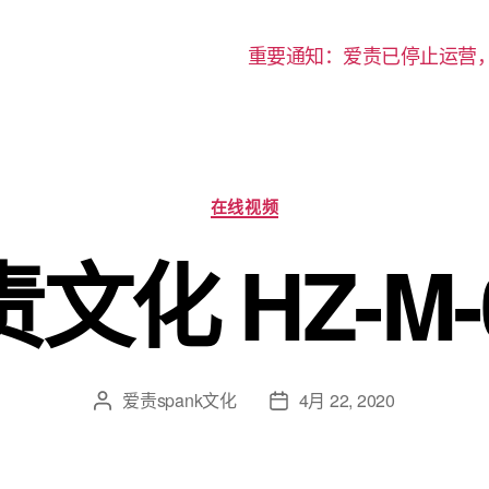
重要通知：爱责已停止运营
分
在线视频
类
文化 HZ-M-
爱责spank文化
4月 22, 2020
文
发
章
布
作
日
者
期