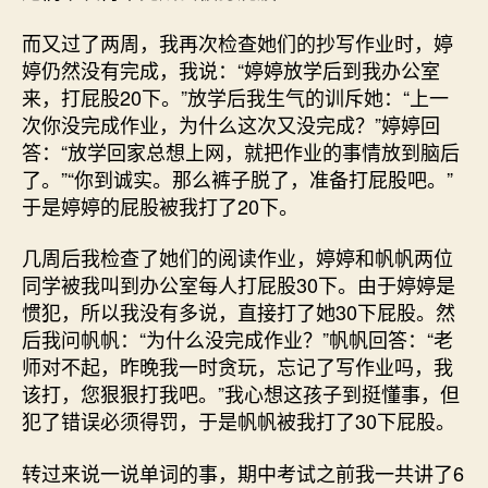
而又过了两周，我再次检查她们的抄写作业时，婷
婷仍然没有完成，我说：“婷婷放学后到我办公室
来，打屁股20下。”放学后我生气的训斥她：“上一
次你没完成作业，为什么这次又没完成？”婷婷回
答：“放学回家总想上网，就把作业的事情放到脑后
了。”“你到诚实。那么裤子脱了，准备打屁股吧。”
于是婷婷的屁股被我打了20下。
几周后我检查了她们的阅读作业，婷婷和帆帆两位
同学被我叫到办公室每人打屁股30下。由于婷婷是
惯犯，所以我没有多说，直接打了她30下屁股。然
后我问帆帆：“为什么没完成作业？”帆帆回答：“老
师对不起，昨晚我一时贪玩，忘记了写作业吗，我
该打，您狠狠打我吧。”我心想这孩子到挺懂事，但
犯了错误必须得罚，于是帆帆被我打了30下屁股。
转过来说一说单词的事，期中考试之前我一共讲了6