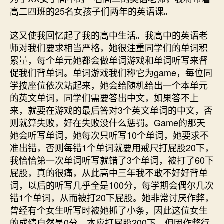
高二四班的25名女孩子们两年的英语课。
这又使我回忆起了我的高中生活。我高中的英语老
师对我们要求相当严格，她很注重同学们的单词积
累量，每个单元她都会做单词游戏和单词听写来督
促我们背单词。单词游戏我们称它为game，每位同
学按座位依次站起来，她会给随机给出一个本单元
的英文单词，同学们需要答出中文，如果答不上
来，就要在游戏的最后答对3个英文单词的中文，否
则就算失败，好在失败没什么惩罚。Game的那天
她会听写单词，她每次只听写10个单词，她要求不
准出错，否则每错1个单词就要用戒尺打屁股20下，
我恰恰第一次单词听写就错了3个单词，被打了60下
屁股，真的很痛，从此高中三年我不敢不好好背单
词，以后的听写几乎全是100分，每学期会偶尔几次
错1个单词，从而被打20下屁股。她非常讨厌作弊，
曾经有个女生听写时被她抓了小条，因此这位女生
的成绩自然是0分，本应打屁股200下，但因作弊行