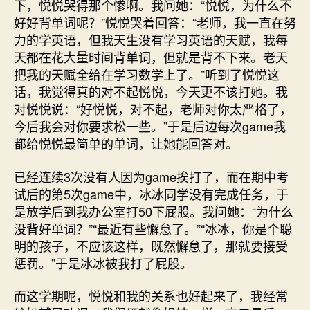
下，悦悦哭得那个惨啊。我问她：“悦悦，为什么不
好好背单词呢？”悦悦哭着回答：“老师，我一直在努
力的学英语，但我天生没有学习英语的天赋，我每
天都在花大量时间背单词，但就是背不下来。老天
把我的天赋全给在学习数学上了。”听到了悦悦这
话，我觉得真的对不起悦悦，今天更不该打她。我
对悦悦说：“好悦悦，对不起，老师对你太严格了，
今后我会对你要求松一些。”于是后边每次game我
都给悦悦最简单的单词，让她能回答对。
已经连续3次没有人因为game挨打了，而在期中考
试后的第5次game中，冰冰同学没有完成任务，于
是放学后到我办公室打50下屁股。我问她：“为什么
没背好单词？”“最近有些懈怠了。”“冰冰，你是个聪
明的孩子，不应该这样，既然懈怠了，那就要接受
惩罚。”于是冰冰被我打了屁股。
而这学期呢，悦悦和我的关系也好起来了，我经常