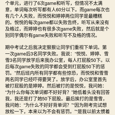
个单元，进行了6次game和听写，但情况不太满
意，单词每次听写都有人60分以下。而game每次也
有几个人失败，而悦悦和婷婷两位同学是最糟糕
的。悦悦的每次game都以失败告终，听写从来没有
及格过，而婷婷也有很多次game失败，然后就是个
别同学偶尔有game失败和听写不及格的情况。
期中考试之后我决定狠狠让同学们重视下单词。第
一次game后3名同学失败。我说：“悦悦、婷婷、雪
雪3名同学放学后来我办公室，每人打屁股50下。以
后每次game失败的同学都会受到打屁股50下的惩
罚。”然后班内所有同学都有些惊恐，而悦悦和雪雪
两名同学已经吓得要哭了。放学后，办公室里首先
被打屁股的是婷婷。然后被打的是悦悦，我问她：
“为什么你每次单词都不好好背？”她低着头没有回答
我，我还是打了她50下屁股。最后挨打的是雪雪，
我问她：“为什么不好好背单词？”“因为刚考完试想
放松一下，本来以为不会有惩罚。”“是我以前太惯着