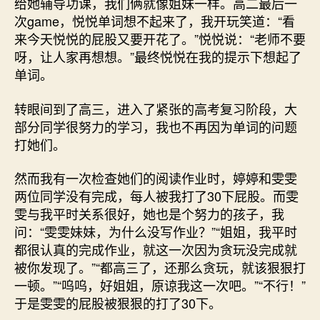
给她辅导功课，我们俩就像姐妹一样。高二最后一
次game，悦悦单词想不起来了，我开玩笑道：“看
来今天悦悦的屁股又要开花了。”悦悦说：“老师不要
呀，让人家再想想。”最终悦悦在我的提示下想起了
单词。
转眼间到了高三，进入了紧张的高考复习阶段，大
部分同学很努力的学习，我也不再因为单词的问题
打她们。
然而我有一次检查她们的阅读作业时，婷婷和雯雯
两位同学没有完成，每人被我打了30下屁股。而雯
雯与我平时关系很好，她也是个努力的孩子，我
问：“雯雯妹妹，为什么没写作业？”“姐姐，我平时
都很认真的完成作业，就这一次因为贪玩没完成就
被你发现了。”“都高三了，还那么贪玩，就该狠狠打
一顿。”“呜呜，好姐姐，原谅我这一次吧。”“不行！”
于是雯雯的屁股被狠狠的打了30下。