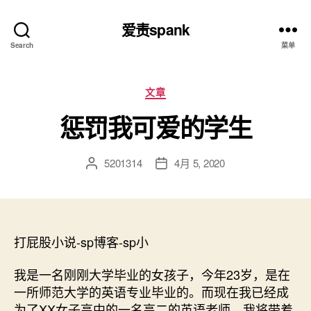
爱责spank
Search
菜单
分
文章
类
惩罚我可爱的学生
5201314
4月 5, 2020
文
发
章
布
作
日
者
期
打屁股小说-sp博客-sp小
我是一名刚刚大学毕业的女孩子，今年23岁，是在
一所师范大学的英语专业毕业的。而现在我已经成
为了XX女子高中的一名高二的英语老师，我将带着